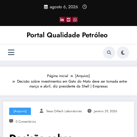
Pular
agosto 6, 2026
para
o
conteúdo
Portal Qualidade Petróleo
Página inicial
[Arquivo]
Decisão sobre investimentos em Gato do Mato deve ser tomada entre
março e abril, diz presidente da Shell | Empresas
[Arquivo]
Texas Oiltech Laboratories
Janeiro 29, 2026
0 Comentários