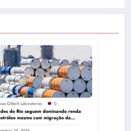
xas Oiltech Laboratories
0
ades do Rio seguem dominando renda
petróleo mesmo com migração da
dução
vereiro 25, 2026