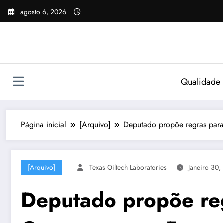
Pular
agosto 6, 2026
para
o
conteúdo
Qualidade
Página inicial
[Arquivo]
Deputado propõe regras para
[Arquivo]
Texas Oiltech Laboratories
Janeiro 30,
Deputado propõe reg