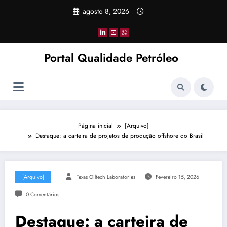
Pular
agosto 8, 2026
para
o
conteúdo
Portal Qualidade Petróleo
Página inicial
[Arquivo]
Destaque: a carteira de projetos de produção offshore do Brasil
[Arquivo]
Texas Oiltech Laboratories
Fevereiro 15, 2026
0 Comentários
Destaque: a carteira de