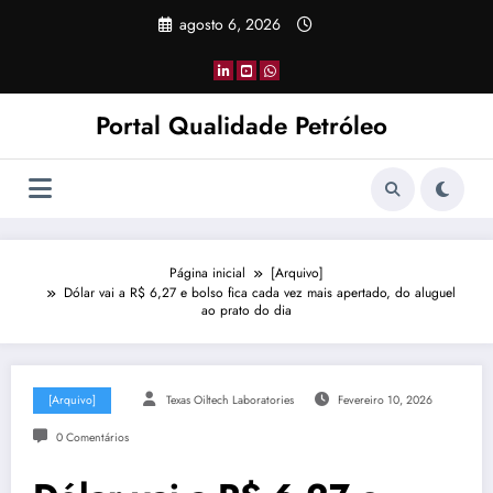
Pular
agosto 6, 2026
para
o
conteúdo
Portal Qualidade Petróleo
Página inicial
[Arquivo]
Dólar vai a R$ 6,27 e bolso fica cada vez mais apertado, do aluguel
ao prato do dia
[Arquivo]
Texas Oiltech Laboratories
Fevereiro 10, 2026
0 Comentários