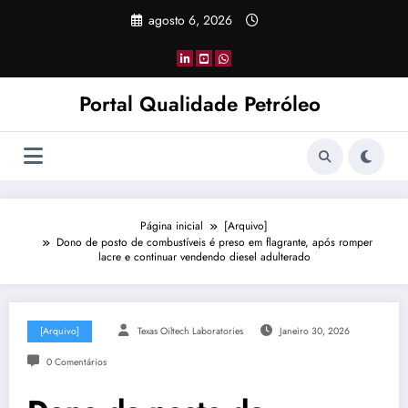
Pular
agosto 6, 2026
para
o
conteúdo
Portal Qualidade Petróleo
Página inicial
[Arquivo]
Dono de posto de combustíveis é preso em flagrante, após romper
lacre e continuar vendendo diesel adulterado
[Arquivo]
Texas Oiltech Laboratories
Janeiro 30, 2026
0 Comentários