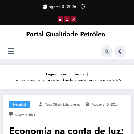
Pular
agosto 8, 2026
para
o
conteúdo
Portal Qualidade Petróleo
Página inicial
[Arquivo]
Economia na conta de luz: bandeira verde marca início de 2025
[Arquivo]
Texas Oiltech Laboratories
Fevereiro 10, 2026
0 Comentários
Economia na conta de luz: