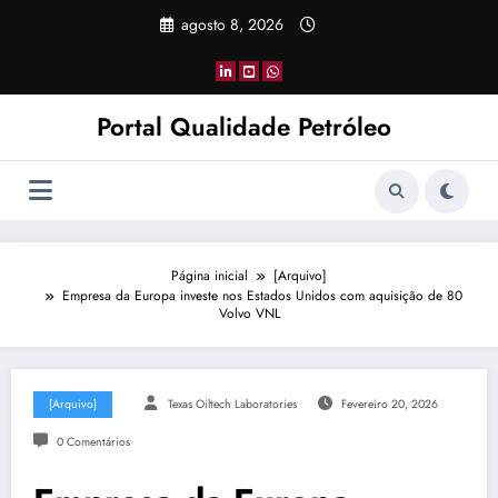
Pular
agosto 8, 2026
para
o
conteúdo
Portal Qualidade Petróleo
Página inicial
[Arquivo]
Empresa da Europa investe nos Estados Unidos com aquisição de 80
Volvo VNL
[Arquivo]
Texas Oiltech Laboratories
Fevereiro 20, 2026
0 Comentários