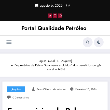
Pular
agosto 6, 2026
para
o
conteúdo
Portal Qualidade Petróleo
Página inicial
[Arquivo]
Empresários de Palma "totalmente excluídos" dos benefícios do gás
natural – MSN
[Arquivo]
Texas Oiltech Laboratories
Fevereiro 18, 2026
0 Comentários