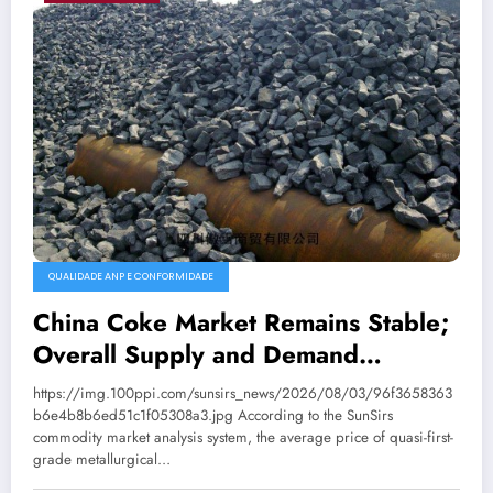
QUALIDADE ANP E CONFORMIDADE
China Coke Market Remains Stable;
Overall Supply and Demand
Balanced
https://img.100ppi.com/sunsirs_news/2026/08/03/96f3658363
b6e4b8b6ed51c1f05308a3.jpg According to the SunSirs
commodity market analysis system, the average price of quasi-first-
grade metallurgical…