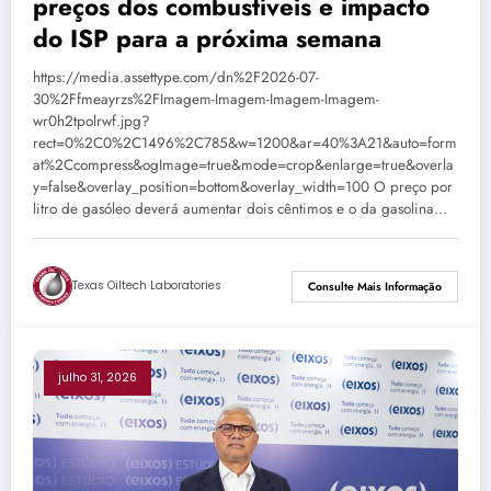
preços dos combustíveis e impacto
do ISP para a próxima semana
https://media.assettype.com/dn%2F2026-07-
30%2Ffmeayrzs%2FImagem-Imagem-Imagem-Imagem-
wr0h2tpolrwf.jpg?
rect=0%2C0%2C1496%2C785&w=1200&ar=40%3A21&auto=form
at%2Ccompress&ogImage=true&mode=crop&enlarge=true&overla
y=false&overlay_position=bottom&overlay_width=100 O preço por
litro de gasóleo deverá aumentar dois cêntimos e o da gasolina…
Texas Oiltech Laboratories
Consulte Mais Informação
julho 31, 2026