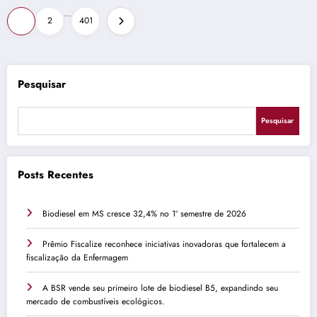
Paginação
…
1
2
401
de
posts
Pesquisar
Pesquisar
Posts Recentes
Biodiesel em MS cresce 32,4% no 1º semestre de 2026
Prêmio Fiscalize reconhece iniciativas inovadoras que fortalecem a
fiscalização da Enfermagem
A BSR vende seu primeiro lote de biodiesel B5, expandindo seu
mercado de combustíveis ecológicos.