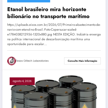
Etanol brasileiro mira horizonte
bilionário no transporte marítimo
https://uploads.eixos.com.br/2026/07/Primeiro-abastecimento-de-
navio-com-etanol-no-Brasil.-Foto-Copersucar-scaled-
e1784038212956-1320x880.jpg NESTA EDIÇÃO. Indústria enxerga
na política internacional de descarbonização marítima uma
oportunidade para escalar…
Texas Oiltech Laboratories
Consulte Mais Informação
agosto 4, 2026