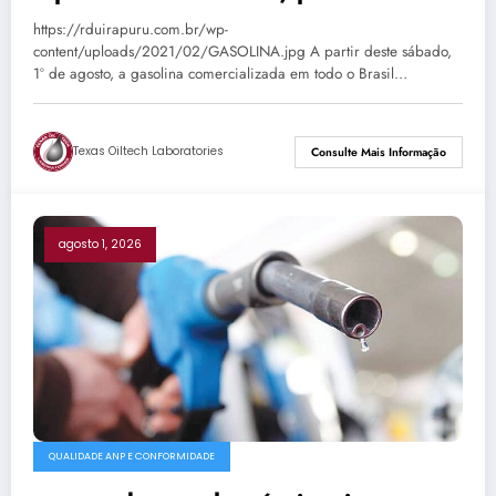
Passo Fundo já aguardam nova
https://rduirapuru.com.br/wp-
composição
content/uploads/2021/02/GASOLINA.jpg A partir deste sábado,
1º de agosto, a gasolina comercializada em todo o Brasil…
Texas Oiltech Laboratories
Consulte Mais Informação
agosto 1, 2026
QUALIDADE ANP E CONFORMIDADE