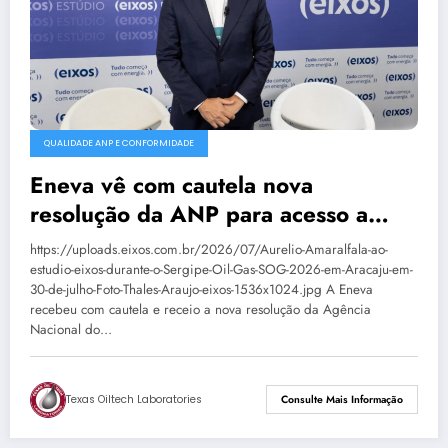
QUALIDADE ANP E CONFORMIDADE
Eneva vê com cautela nova
resolução da ANP para acesso a
terminais de GNL
https://uploads.eixos.com.br/2026/07/Aurelio-Amaralfala-ao-
estudio-eixos-durante-o-Sergipe-Oil-Gas-SOG-2026-em-Aracaju-em-
30-de-julho-Foto-Thales-Araujo-eixos-1536x1024.jpg A Eneva
recebeu com cautela e receio a nova resolução da Agência
Nacional do…
Texas Oiltech Laboratories
Consulte Mais Informação