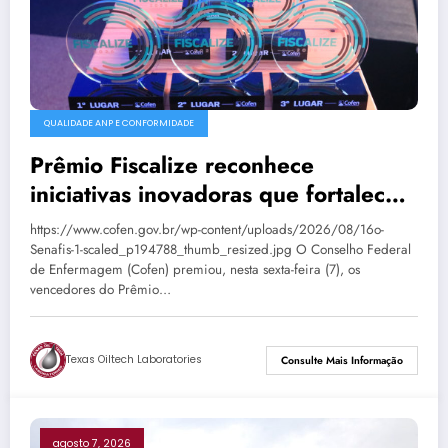
QUALIDADE ANP E CONFORMIDADE
Prêmio Fiscalize reconhece
iniciativas inovadoras que fortalecem
a fiscalização da Enfermagem
https://www.cofen.gov.br/wp-content/uploads/2026/08/16o-
Senafis-1-scaled_p194788_thumb_resized.jpg O Conselho Federal
de Enfermagem (Cofen) premiou, nesta sexta-feira (7), os
vencedores do Prêmio…
Texas Oiltech Laboratories
Consulte Mais Informação
agosto 7, 2026