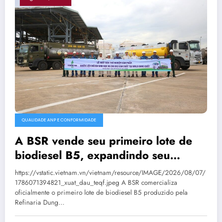
QUALIDADE ANP E CONFORMIDADE
A BSR vende seu primeiro lote de
biodiesel B5, expandindo seu
mercado de combustíveis ecológicos.
https://vstatic.vietnam.vn/vietnam/resource/IMAGE/2026/08/07/
1786071394821_xuat_dau_teqf.jpeg A BSR comercializa
oficialmente o primeiro lote de biodiesel B5 produzido pela
Refinaria Dung…