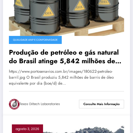
QUALIDADE ANP E CONFORMIDADE
Produção de petróleo e gás natural
do Brasil atinge 5,842 milhões de
boe/d em junho
https://www.portosenavios.com.br/images/180622-petroleo-
barril.jpg O Brasil produziu 5,842 milhões de barris de óleo
equivalente por dia (boe/d) de…
Texas Oiltech Laboratories
Consulte Mais Informação
agosto 3, 2026