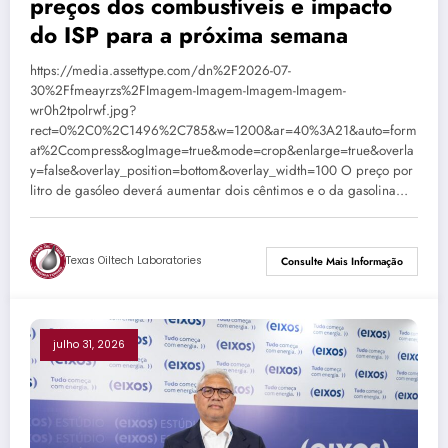
preços dos combustíveis e impacto
do ISP para a próxima semana
https://media.assettype.com/dn%2F2026-07-
30%2Ffmeayrzs%2FImagem-Imagem-Imagem-Imagem-
wr0h2tpolrwf.jpg?
rect=0%2C0%2C1496%2C785&w=1200&ar=40%3A21&auto=form
at%2Ccompress&ogImage=true&mode=crop&enlarge=true&overla
y=false&overlay_position=bottom&overlay_width=100 O preço por
litro de gasóleo deverá aumentar dois cêntimos e o da gasolina…
Texas Oiltech Laboratories
Consulte Mais Informação
julho 31, 2026