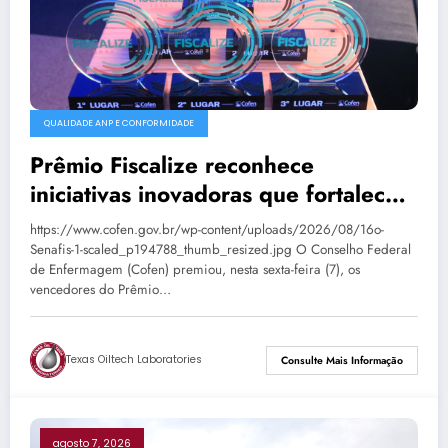
QUALIDADE ANP E CONFORMIDADE
Prêmio Fiscalize reconhece
iniciativas inovadoras que fortalecem
a fiscalização da Enfermagem
https://www.cofen.gov.br/wp-content/uploads/2026/08/16o-
Senafis-1-scaled_p194788_thumb_resized.jpg O Conselho Federal
de Enfermagem (Cofen) premiou, nesta sexta-feira (7), os
vencedores do Prêmio…
Texas Oiltech Laboratories
Consulte Mais Informação
agosto 7, 2026