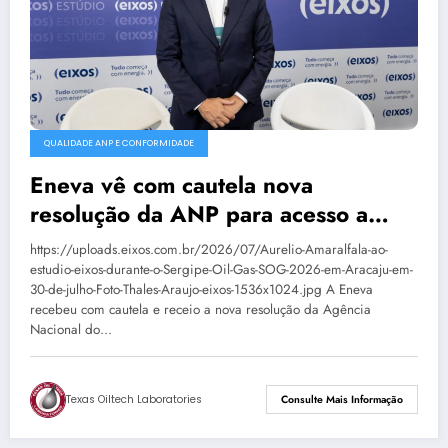
QUALIDADE ANP E CONFORMIDADE
Eneva vê com cautela nova
resolução da ANP para acesso a
terminais de GNL
https://uploads.eixos.com.br/2026/07/Aurelio-Amaralfala-ao-
estudio-eixos-durante-o-Sergipe-Oil-Gas-SOG-2026-em-Aracaju-em-
30-de-julho-Foto-Thales-Araujo-eixos-1536x1024.jpg A Eneva
recebeu com cautela e receio a nova resolução da Agência
Nacional do…
Texas Oiltech Laboratories
Consulte Mais Informação