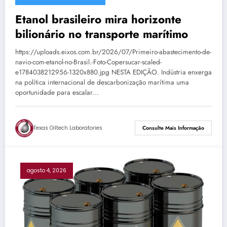
Etanol brasileiro mira horizonte
bilionário no transporte marítimo
https://uploads.eixos.com.br/2026/07/Primeiro-abastecimento-de-
navio-com-etanol-no-Brasil.-Foto-Copersucar-scaled-
e1784038212956-1320x880.jpg NESTA EDIÇÃO. Indústria enxerga
na política internacional de descarbonização marítima uma
oportunidade para escalar…
Texas Oiltech Laboratories
Consulte Mais Informação
agosto 4, 2026