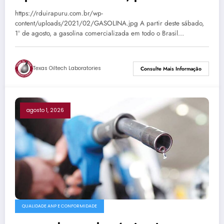
Passo Fundo já aguardam nova
https://rduirapuru.com.br/wp-
composição
content/uploads/2021/02/GASOLINA.jpg A partir deste sábado,
1º de agosto, a gasolina comercializada em todo o Brasil…
Texas Oiltech Laboratories
Consulte Mais Informação
agosto 1, 2026
QUALIDADE ANP E CONFORMIDADE