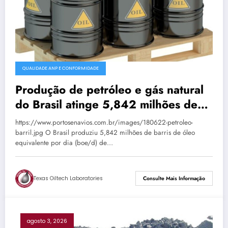
QUALIDADE ANP E CONFORMIDADE
Produção de petróleo e gás natural
do Brasil atinge 5,842 milhões de
boe/d em junho
https://www.portosenavios.com.br/images/180622-petroleo-
barril.jpg O Brasil produziu 5,842 milhões de barris de óleo
equivalente por dia (boe/d) de…
Texas Oiltech Laboratories
Consulte Mais Informação
agosto 3, 2026