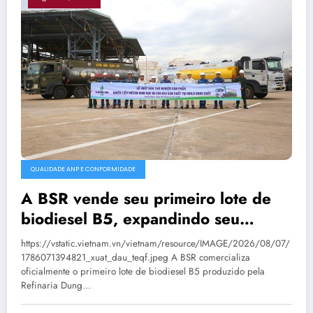
QUALIDADE ANP E CONFORMIDADE
A BSR vende seu primeiro lote de
biodiesel B5, expandindo seu
mercado de combustíveis ecológicos.
https://vstatic.vietnam.vn/vietnam/resource/IMAGE/2026/08/07/
1786071394821_xuat_dau_teqf.jpeg A BSR comercializa
oficialmente o primeiro lote de biodiesel B5 produzido pela
Refinaria Dung…