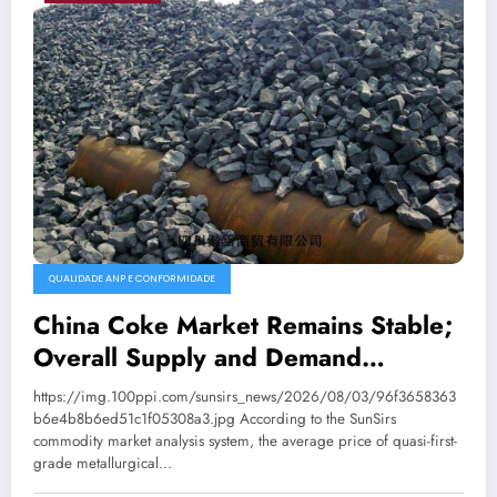
QUALIDADE ANP E CONFORMIDADE
China Coke Market Remains Stable;
Overall Supply and Demand
Balanced
https://img.100ppi.com/sunsirs_news/2026/08/03/96f3658363
b6e4b8b6ed51c1f05308a3.jpg According to the SunSirs
commodity market analysis system, the average price of quasi-first-
grade metallurgical…