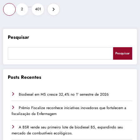
Paginação
…
1
2
401
de
posts
Pesquisar
Pesquisar
Posts Recentes
Biodiesel em MS cresce 32,4% no 1º semestre de 2026
Prêmio Fiscalize reconhece iniciativas inovadoras que fortalecem a
fiscalização da Enfermagem
A BSR vende seu primeiro lote de biodiesel B5, expandindo seu
mercado de combustíveis ecológicos.