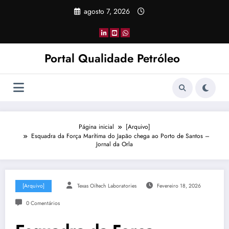
Pular
agosto 7, 2026
para
o
conteúdo
Portal Qualidade Petróleo
Página inicial
[Arquivo]
Esquadra da Força Marítima do Japão chega ao Porto de Santos –
Jornal da Orla
[Arquivo]
Texas Oiltech Laboratories
Fevereiro 18, 2026
0 Comentários