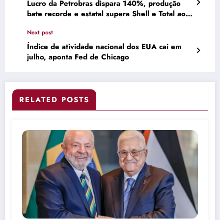
Lucro da Petrobras dispara 140%, produção
bate recorde e estatal supera Shell e Total ao
voltar ao pódio das petroleiras mais lucrativas
Next post
do mundo
Índice de atividade nacional dos EUA cai em
julho, aponta Fed de Chicago
RELATED POSTS