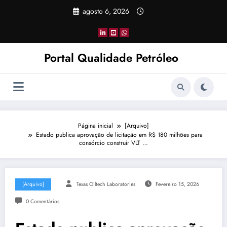
Pular
agosto 6, 2026
para
o
conteúdo
Portal Qualidade Petróleo
Página inicial
[Arquivo]
Estado publica aprovação de licitação em R$ 180 milhões para
consórcio construir VLT …
[Arquivo]
Texas Oiltech Laboratories
Fevereiro 15, 2026
0 Comentários