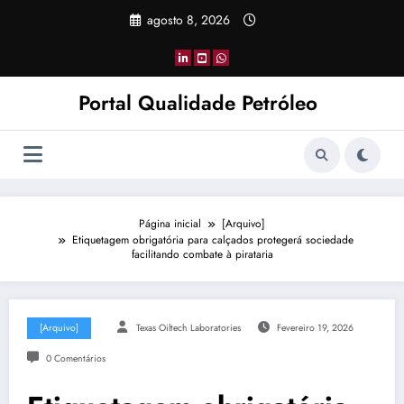
Pular
agosto 8, 2026
para
o
conteúdo
Portal Qualidade Petróleo
Página inicial
[Arquivo]
Etiquetagem obrigatória para calçados protegerá sociedade
facilitando combate à pirataria
[Arquivo]
Texas Oiltech Laboratories
Fevereiro 19, 2026
0 Comentários