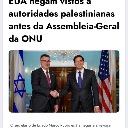
EUA negam vistos a
autoridades palestinianas
antes da Assembleia-Geral
da ONU
“O secretário de Estado Marco Rubio está a negar e a revogar