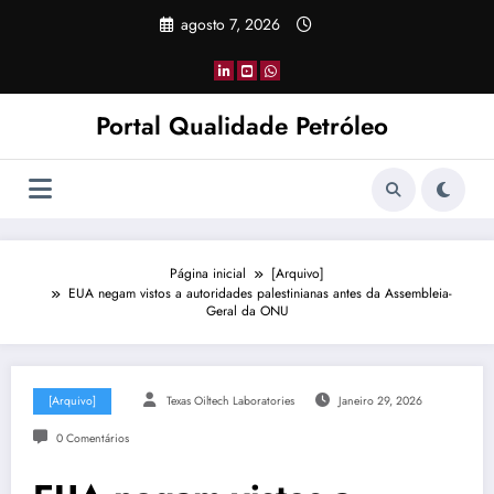
Pular
agosto 7, 2026
para
o
conteúdo
Portal Qualidade Petróleo
Página inicial
[Arquivo]
EUA negam vistos a autoridades palestinianas antes da Assembleia-
Geral da ONU
[Arquivo]
Texas Oiltech Laboratories
Janeiro 29, 2026
0 Comentários