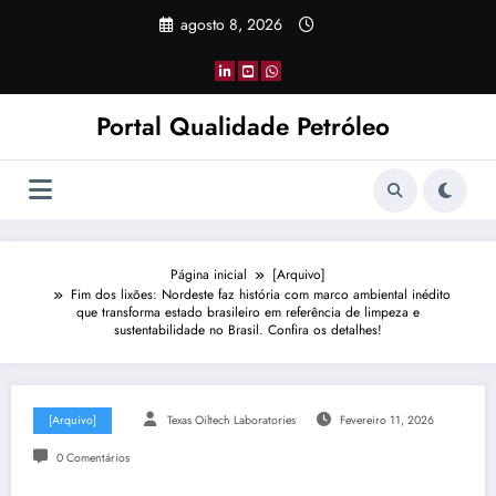
Pular
agosto 8, 2026
para
o
conteúdo
Portal Qualidade Petróleo
Página inicial
[Arquivo]
Fim dos lixões: Nordeste faz história com marco ambiental inédito
que transforma estado brasileiro em referência de limpeza e
sustentabilidade no Brasil. Confira os detalhes!
[Arquivo]
Texas Oiltech Laboratories
Fevereiro 11, 2026
0 Comentários