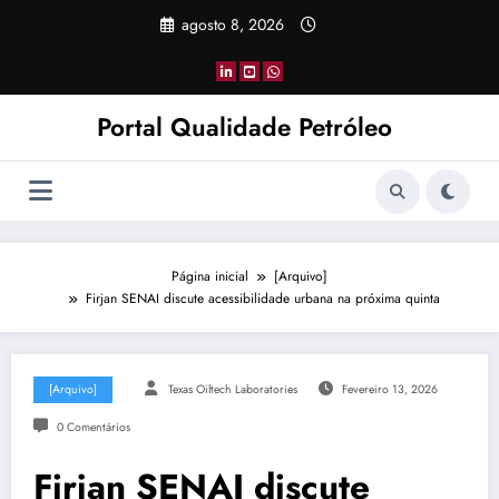
Pular
agosto 8, 2026
para
o
conteúdo
Portal Qualidade Petróleo
Página inicial
[Arquivo]
Firjan SENAI discute acessibilidade urbana na próxima quinta
[Arquivo]
Texas Oiltech Laboratories
Fevereiro 13, 2026
0 Comentários
Firjan SENAI discute