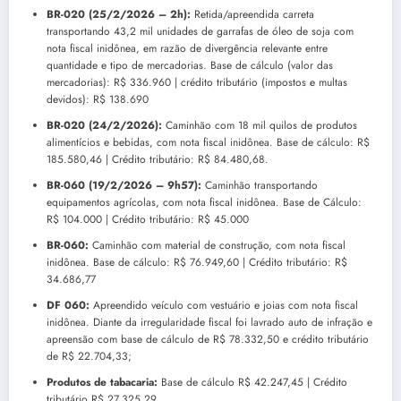
BR-020 (25/2/2026 – 2h):
Retida/apreendida carreta
transportando 43,2 mil unidades de garrafas de óleo de soja com
nota fiscal inidônea, em razão de divergência relevante entre
quantidade e tipo de mercadorias. Base de cálculo (valor das
mercadorias): R$ 336.960 | crédito tributário (impostos e multas
devidos): R$ 138.690
BR-020 (24/2/2026):
Caminhão com 18 mil quilos de produtos
alimentícios e bebidas, com nota fiscal inidônea. Base de cálculo: R$
185.580,46 | Crédito tributário: R$ 84.480,68.
BR-060 (19/2/2026 – 9h57):
Caminhão transportando
equipamentos agrícolas, com nota fiscal inidônea. Base de Cálculo:
R$ 104.000 | Crédito tributário: R$ 45.000
BR-060:
Caminhão com material de construção, com nota fiscal
inidônea. Base de cálculo: R$ 76.949,60 | Crédito tributário: R$
34.686,77
DF 060:
Apreendido veículo com vestuário e joias com nota fiscal
inidônea. Diante da irregularidade fiscal foi lavrado auto de infração e
apreensão com base de cálculo de R$ 78.332,50 e crédito tributário
de R$ 22.704,33;
Produtos de tabacaria:
Base de cálculo R$ 42.247,45 | Crédito
tributário R$ 27.325,29.