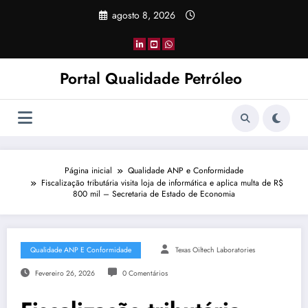
Pular
agosto 8, 2026
para
o
conteúdo
Portal Qualidade Petróleo
Página inicial
Qualidade ANP e Conformidade
Fiscalização tributária visita loja de informática e aplica multa de R$
800 mil – Secretaria de Estado de Economia
Qualidade ANP E Conformidade
Texas Oiltech Laboratories
Fevereiro 26, 2026
0 Comentários