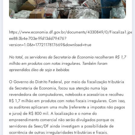
https://www.economia.df.gov.br/documents/4330849/0/Fiscaliza1.jpe
ee88-3b4e-703e-9fd13dd79476?
version=1.0&t=1772117817669&download=true
No total, os servidores da Secretaria de Economia recolheram R$ 1,7
milhão em produtos com notas irregulares. Também foram
apreendidos óleo de soja e bebidas
O Governo do Distrito Federal, por meio da fiscalização tributária
da Secretaria de Economia, focou sua atenção numa loja
revendedora de computadores, notebooks e acessórios e recolheu
R$ 1,7 milhão em produtos com notas fiscais irregulares. Com isso,
os auditores aplicaram uma multa (referente a impostos não pagos
e juros) de R$ 800 mil. A localização e o nome do
empreendimento comercial não serão divulgados porque os
servidores da Seec/DF ainda investigam a possibilidade de
ocorrência de outras irregularidades tributárias e fiscais.