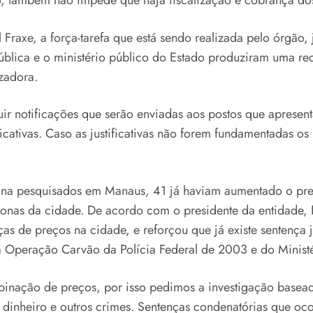
o, também não impede que haja fiscalização e cobrança do
xe, a força-tarefa que está sendo realizada pelo órgão, já
 pública e o ministério público do Estado produziram uma
izadora.
r notificações que serão enviadas aos postos que apresen
cativas. Caso as justificativas não forem fundamentadas os
na pesquisados em Manaus, 41 já haviam aumentado o preç
onas da cidade. De acordo com o presidente da entidade, 
de preços na cidade, e reforçou que já existe sentença jud
a Operação Carvão da Polícia Federal de 2003 e do Ministé
inação de preços, por isso pedimos a investigação baseada
dinheiro e outros crimes. Sentenças condenatórias que oco