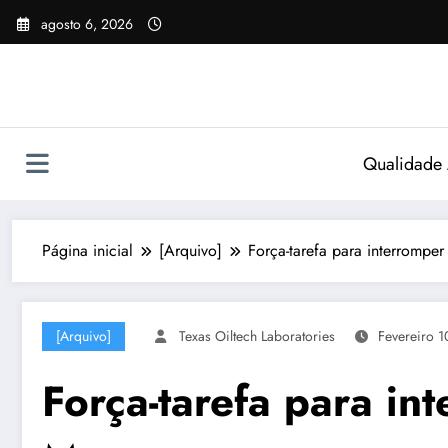
Pular
agosto 6, 2026
para
o
conteúdo
Qualidade
Página inicial
[Arquivo]
Força-tarefa para interrompe
[Arquivo]
Texas Oiltech Laboratories
Fevereiro 1
Força-tarefa para i