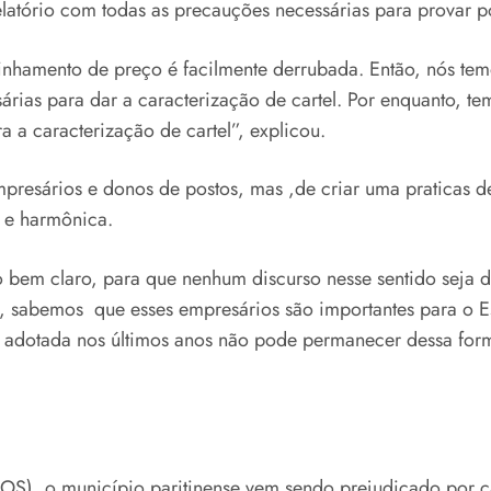
latório com todas as precauções necessárias para provar pos
alinhamento de preço é facilmente derrubada. Então, nós te
sárias para dar a caracterização de cartel. Por enquanto, t
 a caracterização de cartel”, explicou.
mpresários e donos de postos, mas ,de criar uma praticas de
 e harmônica.
o bem claro, para que nenhum discurso nesse sentido seja
rio, sabemos que esses empresários são importantes para o
adotada nos últimos anos não pode permanecer dessa for
ROS), o município paritinense vem sendo prejudicado por c