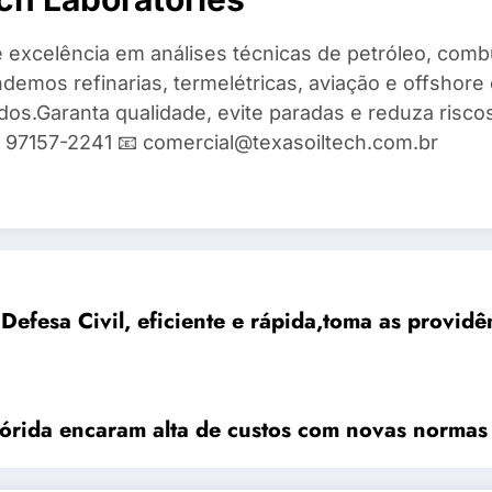
 excelência em análises técnicas de petróleo, combu
demos refinarias, termelétricas, aviação e offshore 
ados.Garanta qualidade, evite paradas e reduza risc
9) 97157-2241 📧 comercial@texasoiltech.com.br
Defesa Civil, eficiente e rápida,toma as provid
órida encaram alta de custos com novas norma