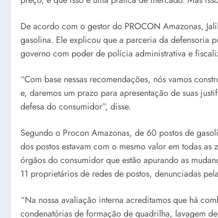
preço, e que isso é uma prática de mercado. Mas iss
De acordo com o gestor do PROCON Amazonas, Jalil Fra
gasolina. Ele explicou que a parceria da defensoria
governo com poder de polícia administrativa e fiscal
“Com base nessas recomendações, nós vamos construi
e, daremos um prazo para apresentação de suas justifi
defesa do consumidor”, disse.
Segundo o Procon Amazonas, de 60 postos de gasoli
dos postos estavam com o mesmo valor em todas as z
órgãos do consumidor que estão apurando as mudanças 
11 proprietários de redes de postos, denunciadas pel
“Na nossa avaliação interna acreditamos que há comb
condenatórias de formação de quadrilha, lavagem de 