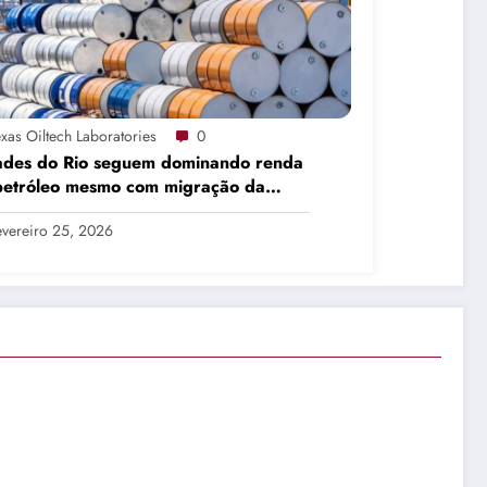
exas Oiltech Laboratories
0
ades do Rio seguem dominando renda
petróleo mesmo com migração da
dução
evereiro 25, 2026