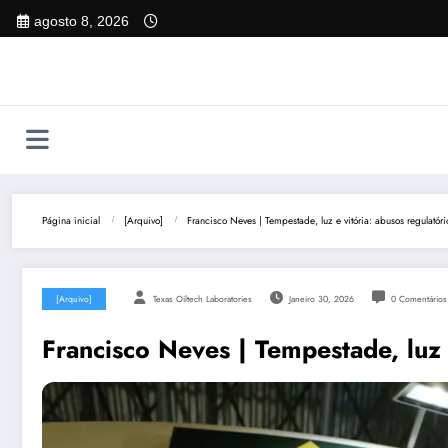
Pular
agosto 8, 2026
para
o
conteúdo
Página inicial
[Arquivo]
Francisco Neves | Tempestade, luz e vitória: abusos regulatór
[Arquivo]
Texas Oiltech Laboratories
Janeiro 30, 2026
0 Comentários
Francisco Neves | Tempestade, luz 