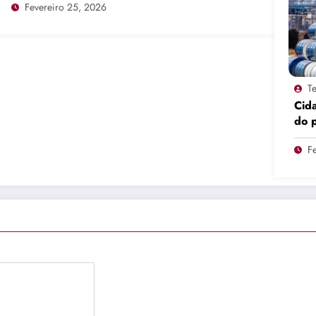
Fevereiro 25, 2026
T
Cid
do 
pro
F