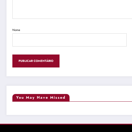
Nome
You May Have Missed