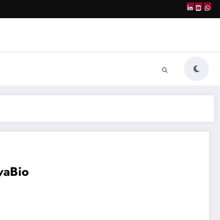
vaBio