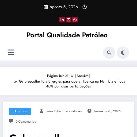
Pular
agosto 8, 2026
para
o
conteúdo
Portal Qualidade Petróleo
Página inicial
[Arquivo]
Galp escolhe TotalEnergies para operar licença na Namíbia e troca
40% por duas participações
[Arquivo]
Texas Oiltech Laboratories
Fevereiro 20, 2026
0 Comentários