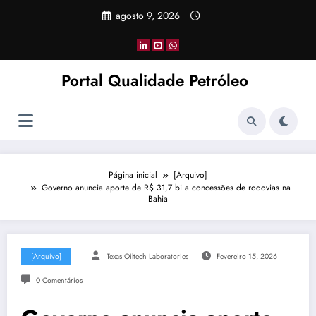
Pular
agosto 9, 2026
para
o
conteúdo
Portal Qualidade Petróleo
Página inicial
[Arquivo]
Governo anuncia aporte de R$ 31,7 bi a concessões de rodovias na
Bahia
[Arquivo]
Texas Oiltech Laboratories
Fevereiro 15, 2026
0 Comentários