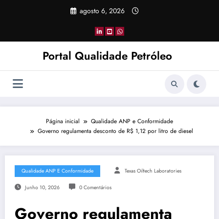
Pular
agosto 6, 2026
para
o
conteúdo
Portal Qualidade Petróleo
Página inicial
Qualidade ANP e Conformidade
Governo regulamenta desconto de R$ 1,12 por litro de diesel
Qualidade ANP E Conformidade
Texas Oiltech Laboratories
Junho 10, 2026
0 Comentários
Governo regulamenta