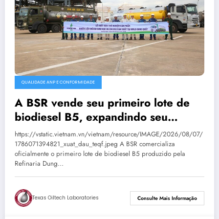
QUALIDADE ANP E CONFORMIDADE
A BSR vende seu primeiro lote de
biodiesel B5, expandindo seu
mercado de combustíveis ecológicos.
https://vstatic.vietnam.vn/vietnam/resource/IMAGE/2026/08/07/
1786071394821_xuat_dau_teqf.jpeg A BSR comercializa
oficialmente o primeiro lote de biodiesel B5 produzido pela
Refinaria Dung…
Texas Oiltech Laboratories
Consulte Mais Informação