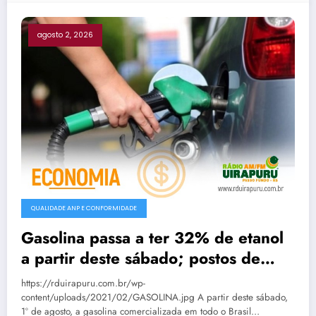
agosto 2, 2026
QUALIDADE ANP E CONFORMIDADE
Gasolina passa a ter 32% de etanol
a partir deste sábado; postos de
Passo Fundo já aguardam nova
https://rduirapuru.com.br/wp-
composição
content/uploads/2021/02/GASOLINA.jpg A partir deste sábado,
1º de agosto, a gasolina comercializada em todo o Brasil…