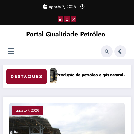
Pular
agosto 7, 2026
para
o
conteúdo
Portal Qualidade Petróleo
eo e gás natural do Brasil atinge 5,842 milhões de boe/d em junho
China Coke Market Rem
DESTAQUES
agosto 7, 2026