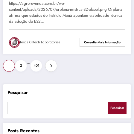
https://agrorevenda.com.br/wp-
content/uploads/2026/07/orplana-mistrua-32-alcool.png Orplana
afirma que estudos do Instituto Mauá apontam viabilidade técnica
da adoção do E32…
Texas Oiltech Laboratories
Consulte Mais Informação
Paginação
…
1
2
401
de
posts
Pesquisar
Pesquisar
Posts Recentes