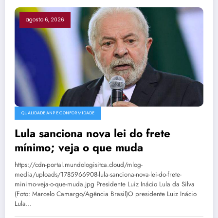
agosto 6, 2026
QUALIDADE ANP E CONFORMIDADE
Lula sanciona nova lei do frete
mínimo; veja o que muda
https://cdn-portal.mundologisitca.cloud/mlog-
media/uploads/1785966908-lula-sanciona-nova-lei-do-frete-
minimo-veja-o-que-muda.jpg Presidente Luiz Inácio Lula da Silva
(Foto: Marcelo Camargo/Agência Brasil)O presidente Luiz Inácio
Lula…