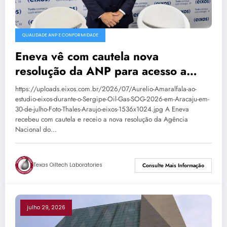
QUALIDADE ANP E CONFORMIDADE
Eneva vê com cautela nova
resolução da ANP para acesso a
terminais de GNL
https://uploads.eixos.com.br/2026/07/Aurelio-Amaralfala-ao-
estudio-eixos-durante-o-Sergipe-Oil-Gas-SOG-2026-em-Aracaju-em-
30-de-julho-Foto-Thales-Araujo-eixos-1536x1024.jpg A Eneva
recebeu com cautela e receio a nova resolução da Agência
Nacional do…
Texas Oiltech Laboratories
Consulte Mais Informação
julho 29, 2026