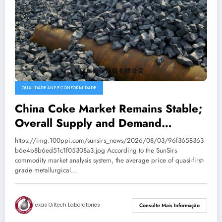
QUALIDADE ANP E CONFORMIDADE
China Coke Market Remains Stable;
Overall Supply and Demand
Balanced
https://img.100ppi.com/sunsirs_news/2026/08/03/96f3658363
b6e4b8b6ed51c1f05308a3.jpg According to the SunSirs
commodity market analysis system, the average price of quasi-first-
grade metallurgical…
Texas Oiltech Laboratories
Consulte Mais Informação