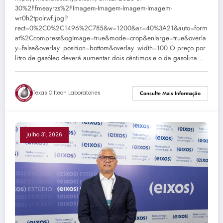
30%2Ffmeayrzs%2FImagem-Imagem-Imagem-Imagem-
wr0h2tpolrwf.jpg?
rect=0%2C0%2C1496%2C785&w=1200&ar=40%3A21&auto=form
at%2Ccompress&ogImage=true&mode=crop&enlarge=true&overla
y=false&overlay_position=bottom&overlay_width=100 O preço por
litro de gasóleo deverá aumentar dois cêntimos e o da gasolina…
Texas Oiltech Laboratories
Consulte Mais Informação
julho 31, 2026