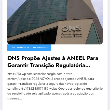
QUALIDADE ANP E CONFORMIDADE
ONS Propõe Ajustes à ANEEL Para
Garantir Transição Regulatória
Segura Das Novas Regras De
https://i0.wp.com/cenarioenergia.com.br/wp-
Curtailment
content/uploads/2026/07/ONS-propoe-ajustes-a-ANEEL-para-
garantir-transicao-regulatoria-segura-das-novas-regras-de-
curtailment-e1785245879189.webp Operador defende que critério
de sensibilidade seja aplicado apenas após a adaptação dos
sistemas…