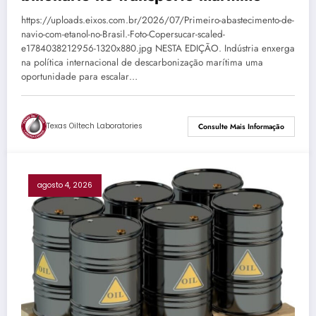
https://uploads.eixos.com.br/2026/07/Primeiro-abastecimento-de-
navio-com-etanol-no-Brasil.-Foto-Copersucar-scaled-
e1784038212956-1320x880.jpg NESTA EDIÇÃO. Indústria enxerga
na política internacional de descarbonização marítima uma
oportunidade para escalar…
Texas Oiltech Laboratories
Consulte Mais Informação
agosto 4, 2026