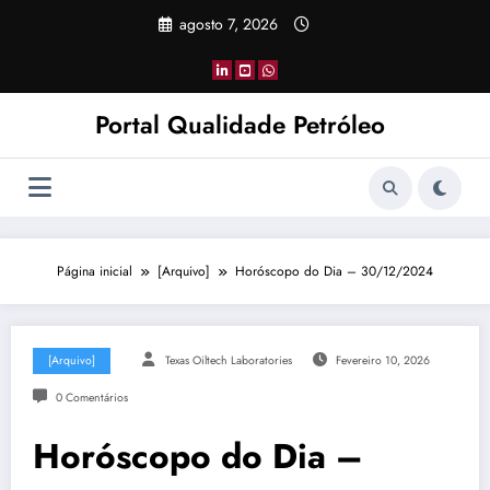
Pular
agosto 7, 2026
para
o
conteúdo
Portal Qualidade Petróleo
Página inicial
[Arquivo]
Horóscopo do Dia – 30/12/2024
[Arquivo]
Texas Oiltech Laboratories
Fevereiro 10, 2026
0 Comentários
Horóscopo do Dia –