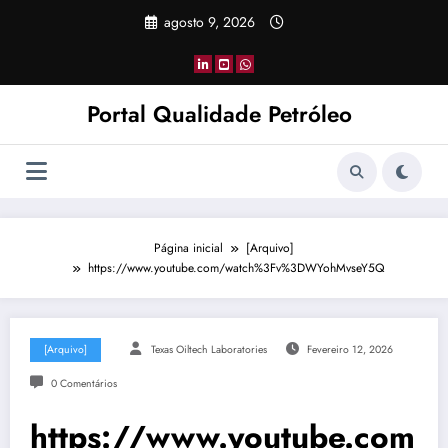
Pular
agosto 9, 2026
para
o
conteúdo
Portal Qualidade Petróleo
Página inicial
[Arquivo]
https://www.youtube.com/watch%3Fv%3DWYohMvseY5Q
[Arquivo]
Texas Oiltech Laboratories
Fevereiro 12, 2026
0 Comentários
https://www.youtube.com