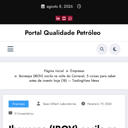
Pular
agosto 8, 2026
para
o
conteúdo
Portal Qualidade Petróleo
Página inicial
Empresas
Ibovespa (IBOV) oscila na volta do Carnaval; 5 coisas para saber
antes de investir hoje (18) — TradingView News
Empresas
Texas Oiltech Laboratories
Fevereiro 19, 2026
0 Comentários