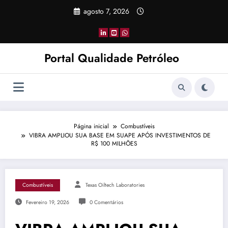
Pular
agosto 7, 2026
para
o
conteúdo
Portal Qualidade Petróleo
Página inicial
Combustíveis
VIBRA AMPLIOU SUA BASE EM SUAPE APÓS INVESTIMENTOS DE
R$ 100 MILHÕES
Combustíveis
Texas Oiltech Laboratories
Fevereiro 19, 2026
0 Comentários