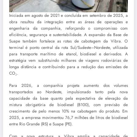
Iniciada em agosto de 2021 e concluída em setembro de 2025, a
obra resultou da integração entre as áreas de operações e
engenharia da companhia, reforçando o compromisso com
eficiência, segurança e sustentabilidade. A expansão da Base de
Suape também fortalece as rotas de cabotagem da Vibra. O
terminal é ponto central da rota Sul/Sudeste–Nordeste, utilizada
para transporte marítimo de etanol, biodiesel e derivados. A
estratégia vem substituindo milhares de viagens rodoviárias de
longa distância e contribuindo para a redução das emissões de
CO₂.
Para 2026, a companhia projeta aumento dos volumes
transportados ao Nordeste, impulsionado tanto pela nova
capacidade da base quanto pela expectativa de elevação da
mistura obrigatória de biodiesel (B100), com previsão de
crescimento de pelo menos 10% na cabotagem do produto. Em
2025, a empresa movimentou 76,7 milhões de litros de biodiesel
entre Rio Grande (RS) e Suape (PE).
Com a nova estrutura, a Vibra amplia a capacidade de