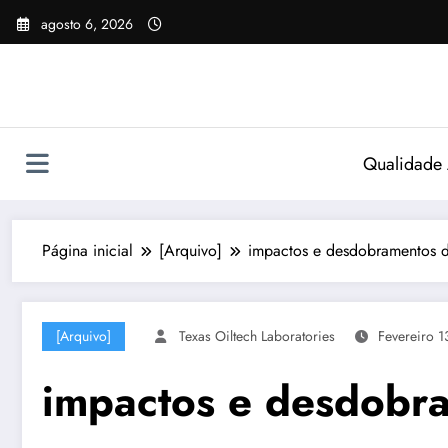
Pular
agosto 6, 2026
para
o
conteúdo
Qualidade
Página inicial
[Arquivo]
impactos e desdobramentos
[Arquivo]
Texas Oiltech Laboratories
Fevereiro 1
impactos e desdobr