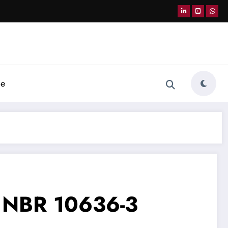
de
T NBR 10636-3