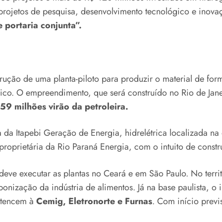
m projetos de pesquisa, desenvolvimento tecnológico e ino
 portaria conjunta”.
trução de uma planta-piloto para produzir o material de for
ímico. O empreendimento, que será construído no Rio de Jan
9 milhões virão da petroleira.
 da Itapebi Geração de Energia, hidrelétrica localizada na 
proprietária da Rio Paraná Energia, com o intuito de const
eve executar as plantas no Ceará e em São Paulo. No territ
nização da indústria de alimentos. Já na base paulista, o
rtencem à
Cemig, Eletronorte e Furnas
. Com início prev