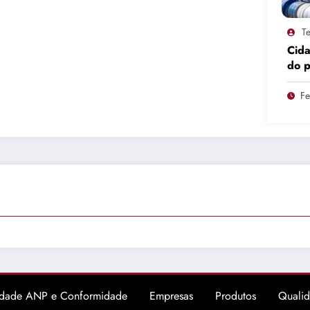
Te
Cid
do 
pro
Fe
idade ANP e Conformidade
Empresas
Produtos
Quali