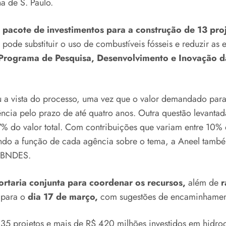
a de S. Paulo.
pacote de investimentos para a construção de 13 proj
ode substituir o uso de combustíveis fósseis e reduzir as e
Programa de Pesquisa, Desenvolvimento e Inovação d
ou a vista do processo, uma vez que o valor demandado par
cia pelo prazo de até quatro anos. Outra questão levantad
% do valor total. Com contribuições que variam entre 10% 
ando a função de cada agência sobre o tema, a Aneel també
e BNDES.
rtaria conjunta para coordenar os recursos,
além de
r
 para o
dia 17 de março,
com sugestões de encaminhament
35 projetos e mais de R$ 420 milhões investidos em hidrog