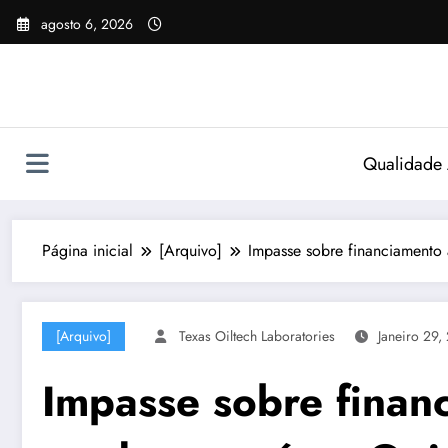
Pular
agosto 6, 2026
para
o
conteúdo
Qualidade
Página inicial
[Arquivo]
Impasse sobre financiamento 
[Arquivo]
Texas Oiltech Laboratories
Janeiro 29,
Impasse sobre finan