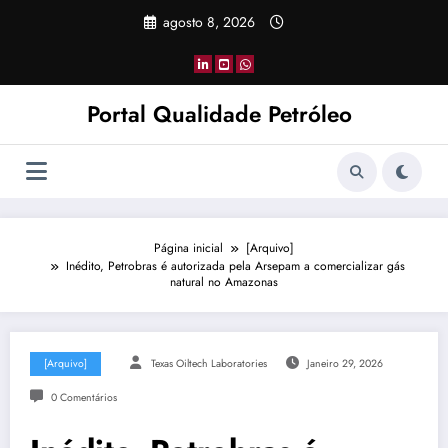
Pular
agosto 8, 2026
para
o
conteúdo
Portal Qualidade Petróleo
Página inicial
[Arquivo]
Inédito, Petrobras é autorizada pela Arsepam a comercializar gás
natural no Amazonas
[Arquivo]
Texas Oiltech Laboratories
Janeiro 29, 2026
0 Comentários