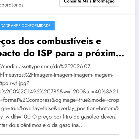
Consulte Mais Informação
aboratories
IDADE ANP E CONFORMIDADE
ços dos combustíveis e
acto do ISP para a próxima
mana
://media.assettype.com/dn%2F2026-07-
Ffmeayrzs%2FImagem-Imagem-Imagem-Imagem-
tpolrwf.jpg?
=0%2C0%2C1496%2C785&w=1200&ar=40%3A21
o=format%2Ccompress&ogImage=true&mode=crop
rge=true&overlay=false&overlay_position=bottom&
ay_width=100 O preço por litro de gasóleo deverá
tar dois cêntimos e o da gasolina…