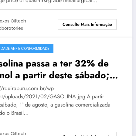
e price of quasi-first-grade metallurgical…
exas Oiltech
Consulte Mais Informação
aboratories
IDADE ANP E CONFORMIDADE
olina passa a ter 32% de
nol a partir deste sábado;
tos de Passo Fundo já
://rduirapuru.com.br/wp-
uardam nova composição
nt/uploads/2021/02/GASOLINA.jpg A partir
 sábado, 1º de agosto, a gasolina comercializada
do o Brasil…
exas Oiltech