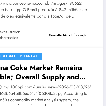
lhões de boe/d em junho
://www.portosenavios.com.br/images/180622-
leo-barril.jpg O Brasil produziu 5,842 milhões de
s de óleo equivalente por dia (boe/d) de…
exas Oiltech
Consulte Mais Informação
aboratories
IDADE ANP E CONFORMIDADE
ina Coke Market Remains
ble; Overall Supply and
mand Balanced
://img.100ppi.com/sunsirs_news/2026/08/03/96f
63b6e4b8b6ed51c1f05308a3.jpg According to
unSirs commodity market analysis system, the