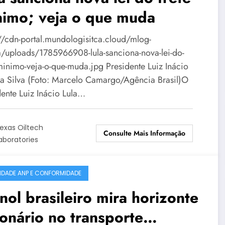
nimo; veja o que muda
://cdn-portal.mundologisitca.cloud/mlog-
/uploads/1785966908-lula-sanciona-nova-lei-do-
-minimo-veja-o-que-muda.jpg Presidente Luiz Inácio
da Silva (Foto: Marcelo Camargo/Agência Brasil)O
dente Luiz Inácio Lula…
exas Oiltech
Consulte Mais Informação
aboratories
IDADE ANP E CONFORMIDADE
nol brasileiro mira horizonte
ionário no transporte