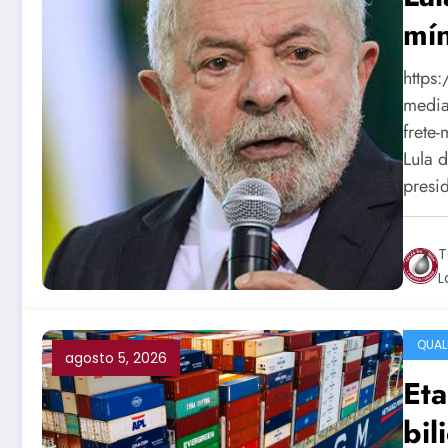
mí
https
media
frete
Lula 
presi
T
L
QUAL
agosto 5, 2026
Eta
bil