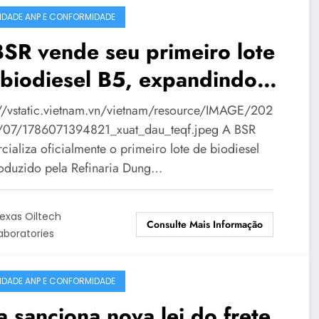
IDADE ANP E CONFORMIDADE
SR vende seu primeiro lote
biodiesel B5, expandindo
u mercado de combustíveis
://vstatic.vietnam.vn/vietnam/resource/IMAGE/202
lógicos.
07/1786071394821_xuat_dau_teqf.jpeg A BSR
cializa oficialmente o primeiro lote de biodiesel
oduzido pela Refinaria Dung…
exas Oiltech
Consulte Mais Informação
aboratories
IDADE ANP E CONFORMIDADE
a sanciona nova lei do frete