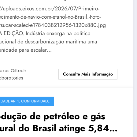
rítimo
://uploads.eixos.com.br/2026/07/Primeiro-
cimento-de-navio-com-etanol-no-Brasil.-Foto-
sucar-scaled-e1784038212956-1320x880.jpg
 EDIÇÃO. Indústria enxerga na política
nacional de descarbonização marítima uma
unidade para escalar…
exas Oiltech
Consulte Mais Informação
aboratories
IDADE ANP E CONFORMIDADE
dução de petróleo e gás
ural do Brasil atinge 5,842