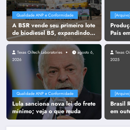
Qualidade ANP e Conformidade
[Arquivo
A BSR vende seu primeiro lote
Produç
de biodiesel B5, expandindo
País e
seu mercado de combustíveis
junho e
ecológicos.
boed
Texas Oiltech Laboratories
agosto 6,
Texas Oi
2026
2025
Qualidade ANP e Conformidade
[Arquivo
Lula sanciona nova lei do frete
Brasil 
mínimo; veja o que muda
em out
projeto