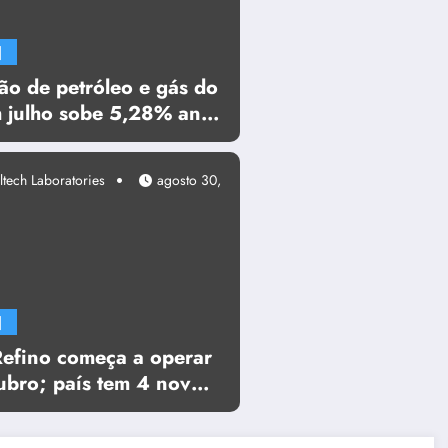
]
ão de petróleo e gás do
m julho sobe 5,28% ante
 ultrapassa 5 mi de
ltech Laboratories
agosto 30,
]
Refino começa a operar
ubro; país tem 4 novos
s