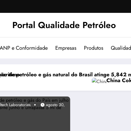
Portal Qualidade Petróleo
 ANP e Conformidade
Empresas
Produtos
Qualida
sil atinge 5,842 milhões de boe/d em junho
China Coke Market Remains Stable; Overall 
ltech Laboratories
agosto 30,