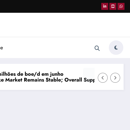
de
Supply and Demand Balanced
Gasolina passa a ter 32% de etanol a partir des