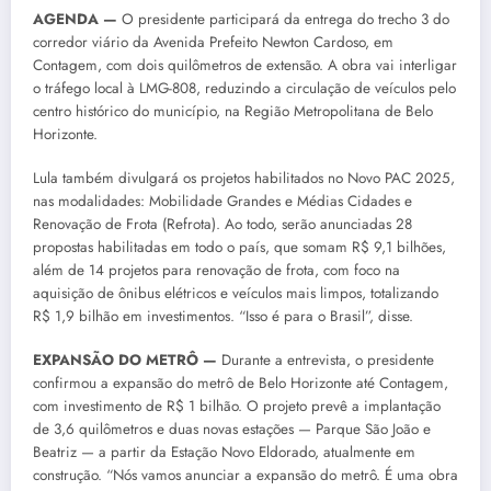
AGENDA —
O presidente participará da entrega do trecho 3 do
corredor viário da Avenida Prefeito Newton Cardoso, em
Contagem, com dois quilômetros de extensão. A obra vai interligar
o tráfego local à LMG-808, reduzindo a circulação de veículos pelo
centro histórico do município, na Região Metropolitana de Belo
Horizonte.
Lula também divulgará os projetos habilitados no Novo PAC 2025,
nas modalidades: Mobilidade Grandes e Médias Cidades e
Renovação de Frota (Refrota). Ao todo, serão anunciadas 28
propostas habilitadas em todo o país, que somam R$ 9,1 bilhões,
além de 14 projetos para renovação de frota, com foco na
aquisição de ônibus elétricos e veículos mais limpos, totalizando
R$ 1,9 bilhão em investimentos. “Isso é para o Brasil”, disse.
EXPANSÃO DO METRÔ —
Durante a entrevista, o presidente
confirmou a expansão do metrô de Belo Horizonte até Contagem,
com investimento de R$ 1 bilhão. O projeto prevê a implantação
de 3,6 quilômetros e duas novas estações — Parque São João e
Beatriz — a partir da Estação Novo Eldorado, atualmente em
construção. “Nós vamos anunciar a expansão do metrô. É uma obra