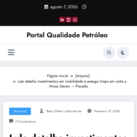
Pular
agosto 7, 2026
para
o
conteúdo
Portal Qualidade Petróleo
Página inicial
[Arquivo]
Lula detalha investimentos em mobilidade e energia limpa em visita a
Minas Gerais — Planalto
[Arquivo]
Texas Oiltech Laboratories
Fevereiro 19, 2026
0 Comentários