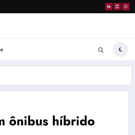
de
m ônibus híbrido