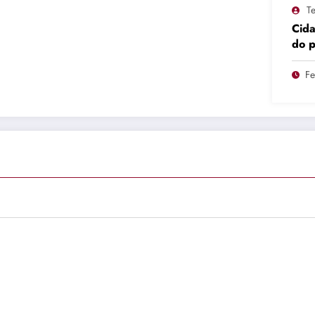
Te
Cid
do 
pro
Fe