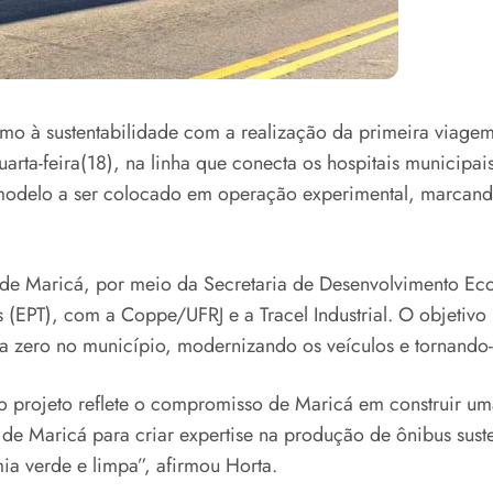
o à sustentabilidade com a realização da primeira viagem
quarta-feira(18), na linha que conecta os hospitais municip
 modelo a ser colocado em operação experimental, marcand
ra de Maricá, por meio da Secretaria de Desenvolvimento Ec
(EPT), com a Coppe/UFRJ e a Tracel Industrial. O objetivo 
rifa zero no município, modernizando os veículos e tornando-
 o projeto reflete o compromisso de Maricá em construir uma
de Maricá para criar expertise na produção de ônibus suste
a verde e limpa”, afirmou Horta.