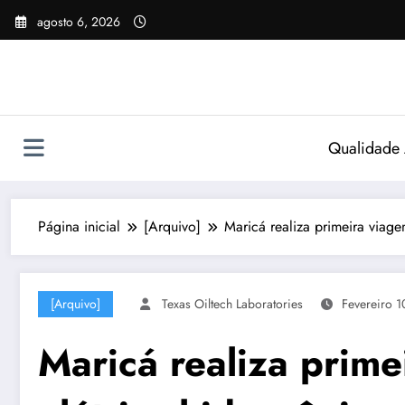
Pular
agosto 6, 2026
para
o
conteúdo
Qualidade
Página inicial
[Arquivo]
Maricá realiza primeira viage
[Arquivo]
Texas Oiltech Laboratories
Fevereiro 1
Maricá realiza prime