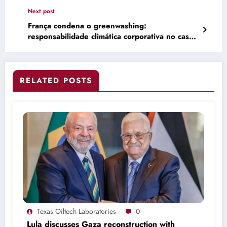
TotalEnergies Negoceia Retoma do Projecto de
Next post
Gás em Afungi • Diário Económico
França condena o greenwashing:
responsabilidade climática corporativa no caso
TotalEnergies
RELATED POSTS
Texas Oiltech Laboratories
0
Lula discusses Gaza reconstruction with