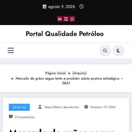
Pular
agosto 9, 2026
para
o
conteúdo
Portal Qualidade Petróleo
Página inicial
[Arquivo]
Mercado de grãos segue lento e produtor adota postura estratégica –
SBA1
[Arquivo]
Texas Oiltech Laboratories
Fevereiro 19, 2026
0 Comentários