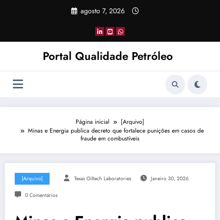
Pular
agosto 7, 2026
para
o
conteúdo
Portal Qualidade Petróleo
Página inicial
[Arquivo]
Minas e Energia publica decreto que fortalece punições em casos de
fraude em combustíveis
[Arquivo]
Texas Oiltech Laboratories
Janeiro 30, 2026
0 Comentários