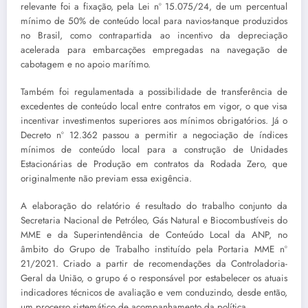
relevante foi a fixação, pela Lei nº 15.075/24, de um percentual
mínimo de 50% de conteúdo local para navios-tanque produzidos
no Brasil, como contrapartida ao incentivo da depreciação
acelerada para embarcações empregadas na navegação de
cabotagem e no apoio marítimo.
Também foi regulamentada a possibilidade de transferência de
excedentes de conteúdo local entre contratos em vigor, o que visa
incentivar investimentos superiores aos mínimos obrigatórios. Já o
Decreto nº 12.362 passou a permitir a negociação de índices
mínimos de conteúdo local para a construção de Unidades
Estacionárias de Produção em contratos da Rodada Zero, que
originalmente não previam essa exigência.
A elaboração do relatório é resultado do trabalho conjunto da
Secretaria Nacional de Petróleo, Gás Natural e Biocombustíveis do
MME e da Superintendência de Conteúdo Local da ANP, no
âmbito do Grupo de Trabalho instituído pela Portaria MME nº
21/2021. Criado a partir de recomendações da Controladoria-
Geral da União, o grupo é o responsável por estabelecer os atuais
indicadores técnicos de avaliação e vem conduzindo, desde então,
um processo sistemático de acompanhamento da política.