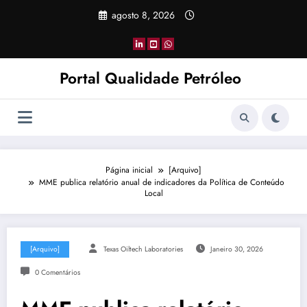
Pular
agosto 8, 2026
para
o
conteúdo
Portal Qualidade Petróleo
Página inicial
[Arquivo]
MME publica relatório anual de indicadores da Política de Conteúdo
Local
[Arquivo]
Texas Oiltech Laboratories
Janeiro 30, 2026
0 Comentários