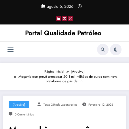
Pular
agosto 6, 2026
para
o
conteúdo
Portal Qualidade Petróleo
Página inicial
[Arquivo]
Moçambique prevê arrecadar 20,1 mil milhões de euros com nova
plataforma de gás da Eni
[Arquivo]
Texas Oiltech Laboratories
Fevereiro 12, 2026
0 Comentários