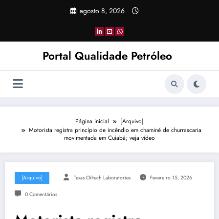
Pular
agosto 8, 2026
para
o
conteúdo
Portal Qualidade Petróleo
Página inicial
[Arquivo]
Motorista registra princípio de incêndio em chaminé de churrascaria
movimentada em Cuiabá; veja vídeo
[Arquivo]
Texas Oiltech Laboratories
Fevereiro 15, 2026
0 Comentários