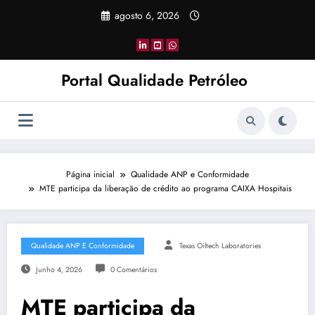
Pular
agosto 6, 2026
para
o
conteúdo
Portal Qualidade Petróleo
Página inicial
Qualidade ANP e Conformidade
MTE participa da liberação de crédito ao programa CAIXA Hospitais
Qualidade ANP E Conformidade
Texas Oiltech Laboratories
Junho 4, 2026
0 Comentários
MTE participa da