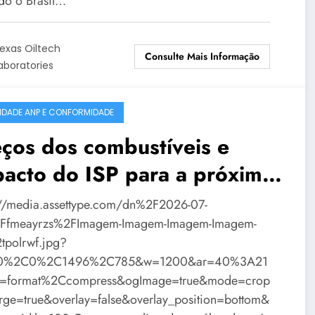
do o Brasil…
exas Oiltech
Consulte Mais Informação
aboratories
IDADE ANP E CONFORMIDADE
ços dos combustíveis e
acto do ISP para a próxima
mana
://media.assettype.com/dn%2F2026-07-
Ffmeayrzs%2FImagem-Imagem-Imagem-Imagem-
tpolrwf.jpg?
=0%2C0%2C1496%2C785&w=1200&ar=40%3A21
o=format%2Ccompress&ogImage=true&mode=crop
rge=true&overlay=false&overlay_position=bottom&