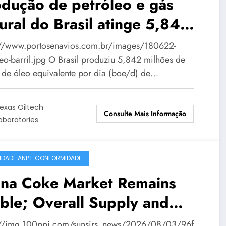
dução de petróleo e gás
ural do Brasil atinge 5,842
lhões de boe/d em junho
://www.portosenavios.com.br/images/180622-
leo-barril.jpg O Brasil produziu 5,842 milhões de
s de óleo equivalente por dia (boe/d) de…
exas Oiltech
Consulte Mais Informação
aboratories
IDADE ANP E CONFORMIDADE
ina Coke Market Remains
ble; Overall Supply and
mand Balanced
://img.100ppi.com/sunsirs_news/2026/08/03/96f