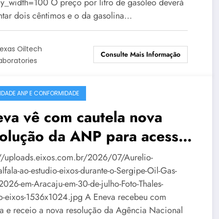
ay_width=100 O preço por litro de gasóleo deverá
tar dois cêntimos e o da gasolina…
exas Oiltech
Consulte Mais Informação
aboratories
IDADE ANP E CONFORMIDADE
va vê com cautela nova
solução da ANP para acesso
erminais de GNL
://uploads.eixos.com.br/2026/07/Aurelio-
fala-ao-estudio-eixos-durante-o-Sergipe-Oil-Gas-
026-em-Aracaju-em-30-de-julho-Foto-Thales-
o-eixos-1536x1024.jpg A Eneva recebeu com
la e receio a nova resolução da Agência Nacional