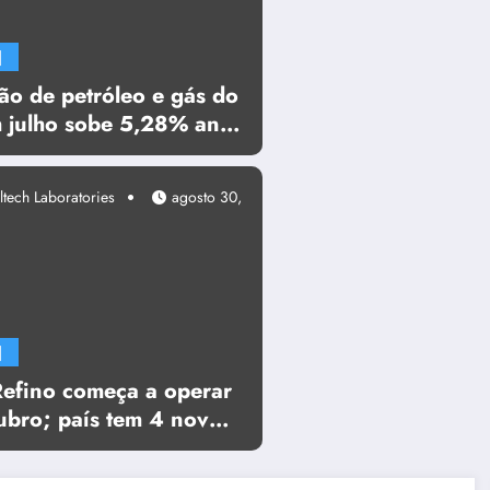
]
ão de petróleo e gás do
m julho sobe 5,28% ante
 ultrapassa 5 mi de
ltech Laboratories
agosto 30,
]
Refino começa a operar
ubro; país tem 4 novos
s