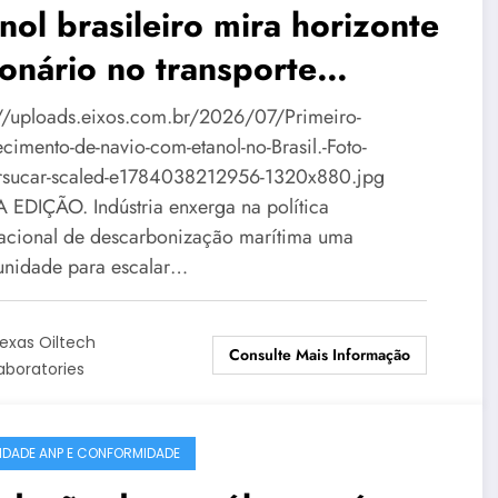
nol brasileiro mira horizonte
ionário no transporte
rítimo
://uploads.eixos.com.br/2026/07/Primeiro-
cimento-de-navio-com-etanol-no-Brasil.-Foto-
sucar-scaled-e1784038212956-1320x880.jpg
 EDIÇÃO. Indústria enxerga na política
nacional de descarbonização marítima uma
unidade para escalar…
exas Oiltech
Consulte Mais Informação
aboratories
IDADE ANP E CONFORMIDADE