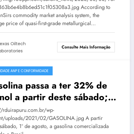
63b6e4b8b6ed51c1f05308a3.jpg According to
unSirs commodity market analysis system, the
e price of quasi-first-grade metallurgical…
exas Oiltech
Consulte Mais Informação
aboratories
IDADE ANP E CONFORMIDADE
olina passa a ter 32% de
nol a partir deste sábado;
tos de Passo Fundo já
://rduirapuru.com.br/wp-
uardam nova composição
nt/uploads/2021/02/GASOLINA.jpg A partir
 sábado, 1º de agosto, a gasolina comercializada