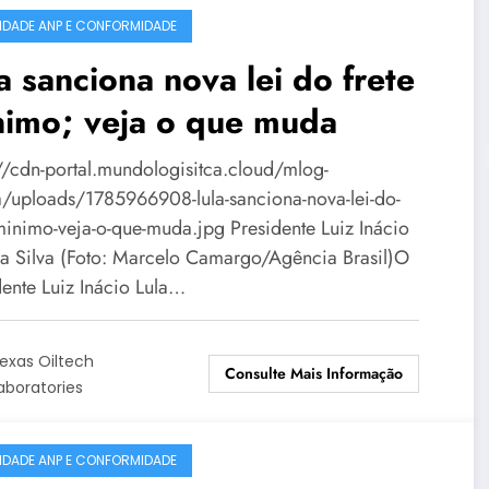
IDADE ANP E CONFORMIDADE
a sanciona nova lei do frete
nimo; veja o que muda
://cdn-portal.mundologisitca.cloud/mlog-
/uploads/1785966908-lula-sanciona-nova-lei-do-
-minimo-veja-o-que-muda.jpg Presidente Luiz Inácio
da Silva (Foto: Marcelo Camargo/Agência Brasil)O
dente Luiz Inácio Lula…
exas Oiltech
Consulte Mais Informação
aboratories
IDADE ANP E CONFORMIDADE