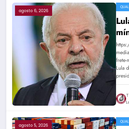
QUAL
agosto 6, 2026
Lul
mí
https
media
frete
Lula 
presi
T
L
QUAL
agosto 5, 2026