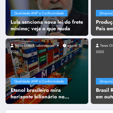
Qualidade ANP e Conformidade
[Arquivo
Lula sanciona nova lei do frete
Produç
mínimo; veja o que muda
País e
junho e
boed
Texas Oiltech Laboratories
agosto 5,
Texas Oi
2026
2025
Qualidade ANP e Conformidade
[Arquivo
Etanol brasileiro mira
Brasil 
horizonte bilionário no
em out
transporte marítimo
projeto