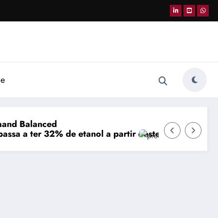
de
deste sábado; postos de Passo Fundo já aguardam nov
preços dos combustíveis e impacto do ISP para a