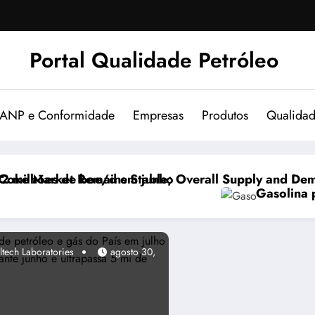
Portal Qualidade Petróleo
 ANP e Conformidade
Empresas
Produtos
Qualida
l Supply and Demand Balanced
Gasolina passa a ter 32% de etanol a partir 
ltech Laboratories
agosto 30,