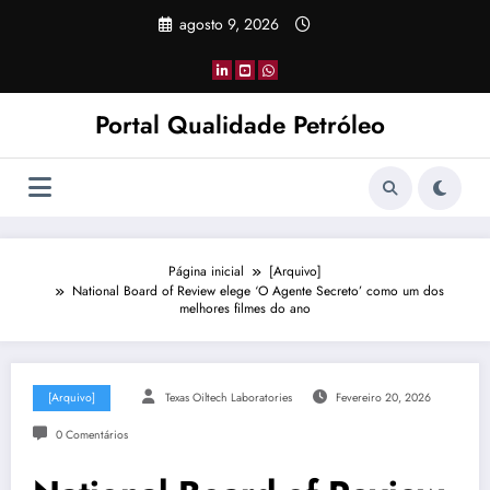
Pular
agosto 9, 2026
para
o
conteúdo
Portal Qualidade Petróleo
Página inicial
[Arquivo]
National Board of Review elege ‘O Agente Secreto’ como um dos
melhores filmes do ano
[Arquivo]
Texas Oiltech Laboratories
Fevereiro 20, 2026
0 Comentários