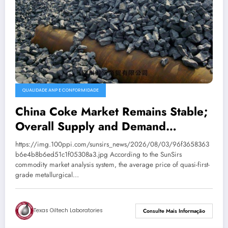
QUALIDADE ANP E CONFORMIDADE
China Coke Market Remains Stable;
Overall Supply and Demand
Balanced
https://img.100ppi.com/sunsirs_news/2026/08/03/96f3658363
b6e4b8b6ed51c1f05308a3.jpg According to the SunSirs
commodity market analysis system, the average price of quasi-first-
grade metallurgical…
Texas Oiltech Laboratories
Consulte Mais Informação