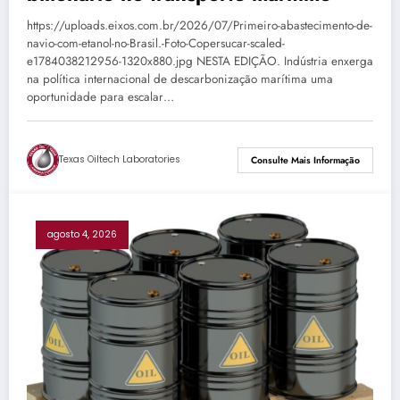
https://uploads.eixos.com.br/2026/07/Primeiro-abastecimento-de-
navio-com-etanol-no-Brasil.-Foto-Copersucar-scaled-
e1784038212956-1320x880.jpg NESTA EDIÇÃO. Indústria enxerga
na política internacional de descarbonização marítima uma
oportunidade para escalar…
Texas Oiltech Laboratories
Consulte Mais Informação
agosto 4, 2026