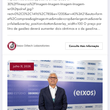
30%2Ffmeayrzs%2FImagem-Imagem-Imagem-Imagem-
wr0h2tpolrwf.jpg?
rect=0%2C0%2C1496%2C785&w=1200&ar=40%3A21&auto=form
at%2Ccompress&ogImage=true&mode=crop&enlarge=true&overla
y=false&overlay_position=bottom&overlay_width=100 O preço por
litro de gasóleo deverá aumentar dois cêntimos e o da gasolina…
Texas Oiltech Laboratories
Consulte Mais Informação
julho 31, 2026