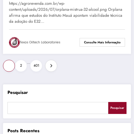
https://agrorevenda.com.br/wp-
content/uploads/2026/07/orplana-mistrua-32-alcool.png Orplana
afirma que estudos do Instituto Mauá apontam viabilidade técnica
da adoção do E32…
Texas Oiltech Laboratories
Consulte Mais Informação
Paginação
…
1
2
401
de
posts
Pesquisar
Pesquisar
Posts Recentes