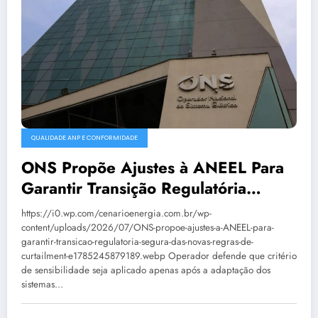
QUALIDADE ANP E CONFORMIDADE
ONS Propõe Ajustes à ANEEL Para
Garantir Transição Regulatória
Segura Das Novas Regras De
https://i0.wp.com/cenarioenergia.com.br/wp-
Curtailment
content/uploads/2026/07/ONS-propoe-ajustes-a-ANEEL-para-
garantir-transicao-regulatoria-segura-das-novas-regras-de-
curtailment-e1785245879189.webp Operador defende que critério
de sensibilidade seja aplicado apenas após a adaptação dos
sistemas…