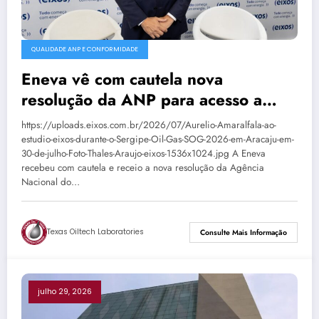
QUALIDADE ANP E CONFORMIDADE
Eneva vê com cautela nova
resolução da ANP para acesso a
terminais de GNL
https://uploads.eixos.com.br/2026/07/Aurelio-Amaralfala-ao-
estudio-eixos-durante-o-Sergipe-Oil-Gas-SOG-2026-em-Aracaju-em-
30-de-julho-Foto-Thales-Araujo-eixos-1536x1024.jpg A Eneva
recebeu com cautela e receio a nova resolução da Agência
Nacional do…
Texas Oiltech Laboratories
Consulte Mais Informação
julho 29, 2026