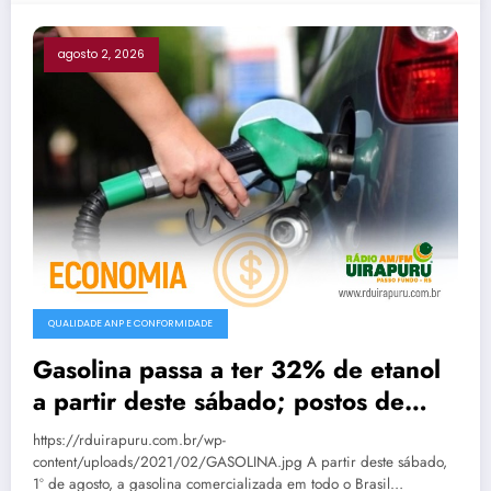
agosto 2, 2026
QUALIDADE ANP E CONFORMIDADE
Gasolina passa a ter 32% de etanol
a partir deste sábado; postos de
Passo Fundo já aguardam nova
https://rduirapuru.com.br/wp-
composição
content/uploads/2021/02/GASOLINA.jpg A partir deste sábado,
1º de agosto, a gasolina comercializada em todo o Brasil…