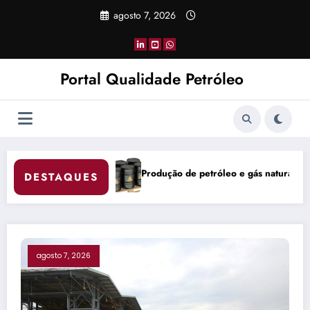
Pular
agosto 7, 2026
para
o
conteúdo
Portal Qualidade Petróleo
óleo e gás natural do Brasil atinge 5,842 milhões de boe/d em junho
China Coke Market R
DESTAQUES
agosto 7, 2026