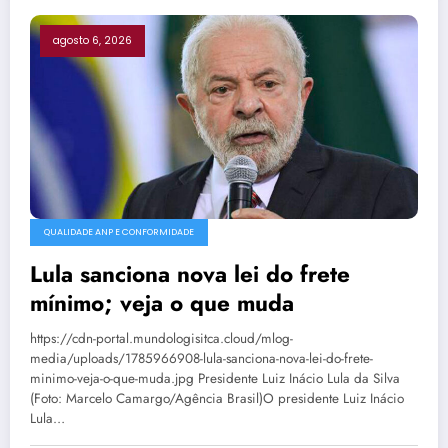
agosto 6, 2026
QUALIDADE ANP E CONFORMIDADE
Lula sanciona nova lei do frete
mínimo; veja o que muda
https://cdn-portal.mundologisitca.cloud/mlog-
media/uploads/1785966908-lula-sanciona-nova-lei-do-frete-
minimo-veja-o-que-muda.jpg Presidente Luiz Inácio Lula da Silva
(Foto: Marcelo Camargo/Agência Brasil)O presidente Luiz Inácio
Lula…