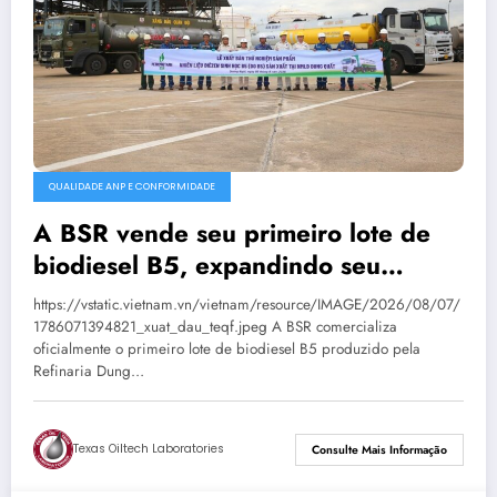
QUALIDADE ANP E CONFORMIDADE
A BSR vende seu primeiro lote de
biodiesel B5, expandindo seu
mercado de combustíveis ecológicos.
https://vstatic.vietnam.vn/vietnam/resource/IMAGE/2026/08/07/
1786071394821_xuat_dau_teqf.jpeg A BSR comercializa
oficialmente o primeiro lote de biodiesel B5 produzido pela
Refinaria Dung…
Texas Oiltech Laboratories
Consulte Mais Informação