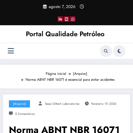
Pular
agosto 7, 2026
para
o
conteúdo
Portal Qualidade Petróleo
Página inicial
[Arquivo]
Norma ABNT NBR 16071 é essencial para evitar acidentes
[Arquivo]
Texas Oiltech Laboratories
Fevereiro 19, 2026
0 Comentários
Norma ABNT NBR 16071