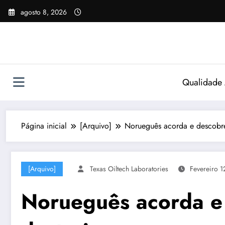
Pular
agosto 8, 2026
para
o
conteúdo
Qualidade
Página inicial
[Arquivo]
Norueguês acorda e descobre
[Arquivo]
Texas Oiltech Laboratories
Fevereiro 1
Norueguês acorda e 