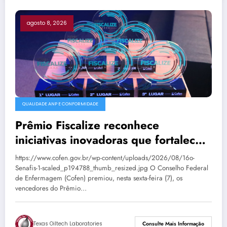
agosto 8, 2026
QUALIDADE ANP E CONFORMIDADE
Prêmio Fiscalize reconhece
iniciativas inovadoras que fortalecem
a fiscalização da Enfermagem
https://www.cofen.gov.br/wp-content/uploads/2026/08/16o-
Senafis-1-scaled_p194788_thumb_resized.jpg O Conselho Federal
de Enfermagem (Cofen) premiou, nesta sexta-feira (7), os
vencedores do Prêmio…
Texas Oiltech Laboratories
Consulte Mais Informação