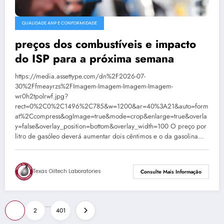
QUALIDADE ANP E CONFORMIDADE
preços dos combustíveis e impacto
do ISP para a próxima semana
https://media.assettype.com/dn%2F2026-07-
30%2Ffmeayrzs%2FImagem-Imagem-Imagem-Imagem-
wr0h2tpolrwf.jpg?
rect=0%2C0%2C1496%2C785&w=1200&ar=40%3A21&auto=form
at%2Ccompress&ogImage=true&mode=crop&enlarge=true&overla
y=false&overlay_position=bottom&overlay_width=100 O preço por
litro de gasóleo deverá aumentar dois cêntimos e o da gasolina…
Texas Oiltech Laboratories
Consulte Mais Informação
Paginação
…
1
2
401