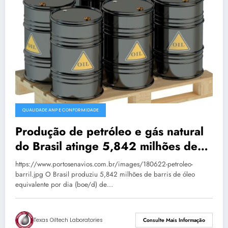
QUALIDADE ANP E CONFORMIDADE
Produção de petróleo e gás natural
do Brasil atinge 5,842 milhões de
boe/d em junho
https://www.portosenavios.com.br/images/180622-petroleo-
barril.jpg O Brasil produziu 5,842 milhões de barris de óleo
equivalente por dia (boe/d) de…
Texas Oiltech Laboratories
Consulte Mais Informação