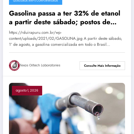
QUALIDADE ANP E CONFORMIDADE
Gasolina passa a ter 32% de etanol
a partir deste sábado; postos de
Passo Fundo já aguardam nova
https://rduirapuru.com.br/wp-
composição
content/uploads/2021/02/GASOLINA.jpg A partir deste sábado,
1º de agosto, a gasolina comercializada em todo o Brasil…
Texas Oiltech Laboratories
Consulte Mais Informação
agosto 1, 2026