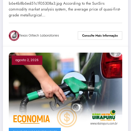
b6e4b8b6ed51c1f05308a3.jpg According to the SunSirs
commodity market analysis system, the average price of quasi-first-
grade metallurgical…
Texas Oiltech Laboratories
Consulte Mais Informação
agosto 2, 2026