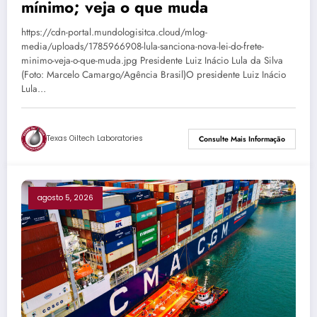
mínimo; veja o que muda
https://cdn-portal.mundologisitca.cloud/mlog-
media/uploads/1785966908-lula-sanciona-nova-lei-do-frete-
minimo-veja-o-que-muda.jpg Presidente Luiz Inácio Lula da Silva
(Foto: Marcelo Camargo/Agência Brasil)O presidente Luiz Inácio
Lula…
Texas Oiltech Laboratories
Consulte Mais Informação
agosto 5, 2026