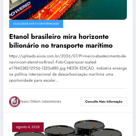
QUALIDADE ANP E CONFORMIDADE
Etanol brasileiro mira horizonte
bilionário no transporte marítimo
https://uploads.eixos.com.br/2026/07/Primeiro-abastecimento-de-
navio-com-etanol-no-Brasil.-Foto-Copersucar-scaled-
e1784038212956-1320x880.jpg NESTA EDIÇÃO. Indústria enxerga
na política internacional de descarbonização marítima uma
oportunidade para escalar…
Texas Oiltech Laboratories
Consulte Mais Informação
agosto 4, 2026