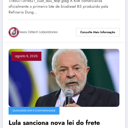
1786071394821_xuat_dau_teqf.jpeg A BSR comercializa
oficialmente o primeiro lote de biodiesel B5 produzido pela
Refinaria Dung…
Texas Oiltech Laboratories
Consulte Mais Informação
agosto 6, 2026
QUALIDADE ANP E CONFORMIDADE
Lula sanciona nova lei do frete