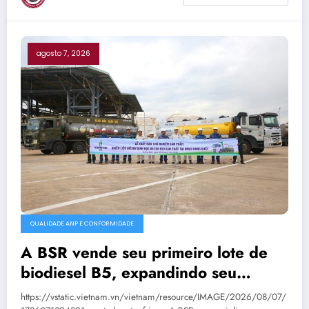
agosto 7, 2026
QUALIDADE ANP E CONFORMIDADE
A BSR vende seu primeiro lote de
biodiesel B5, expandindo seu
mercado de combustíveis ecológicos.
https://vstatic.vietnam.vn/vietnam/resource/IMAGE/2026/08/07/