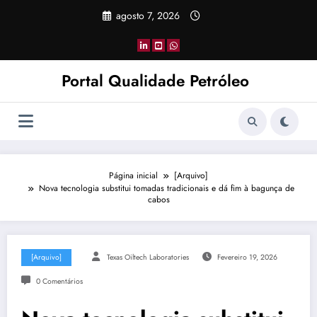
Pular
agosto 7, 2026
para
o
conteúdo
Portal Qualidade Petróleo
Página inicial
[Arquivo]
Nova tecnologia substitui tomadas tradicionais e dá fim à bagunça de
cabos
[Arquivo]
Texas Oiltech Laboratories
Fevereiro 19, 2026
0 Comentários