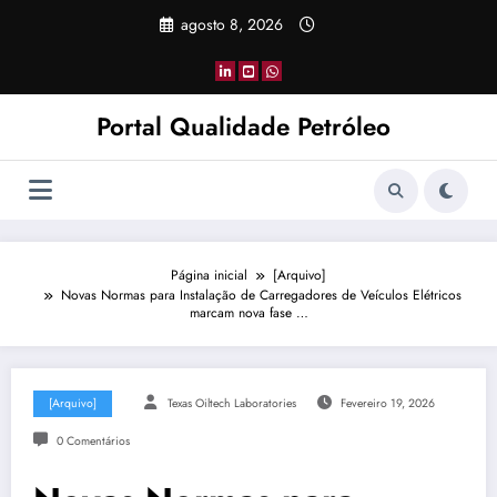
Pular
agosto 8, 2026
para
o
conteúdo
Portal Qualidade Petróleo
Página inicial
[Arquivo]
Novas Normas para Instalação de Carregadores de Veículos Elétricos
marcam nova fase …
[Arquivo]
Texas Oiltech Laboratories
Fevereiro 19, 2026
0 Comentários