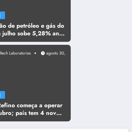
]
ão de petróleo e gás do
m julho sobe 5,28% ante
 ultrapassa 5 mi de
ltech Laboratories
agosto 30,
]
Refino começa a operar
ubro; país tem 4 novos
s