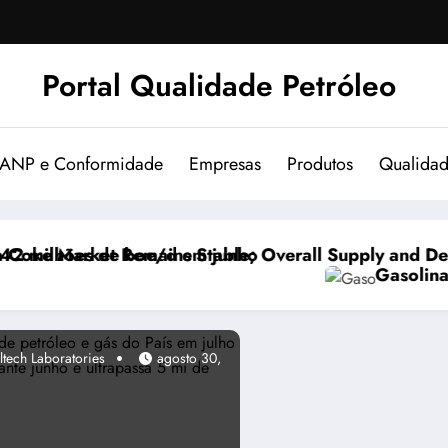
Portal Qualidade Petróleo
 ANP e Conformidade
Empresas
Produtos
Qualida
ho
e; Overall Supply and Demand Balanced
Gasolina passa a ter 32% de etanol a
ltech Laboratories
agosto 30,