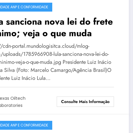
IDADE ANP E CONFORMIDADE
a sanciona nova lei do frete
nimo; veja o que muda
://cdn-portal.mundologisitca.cloud/mlog-
/uploads/1785966908-lula-sanciona-nova-lei-do-
-minimo-veja-o-que-muda.jpg Presidente Luiz Inácio
da Silva (Foto: Marcelo Camargo/Agência Brasil)O
dente Luiz Inácio Lula…
exas Oiltech
Consulte Mais Informação
aboratories
IDADE ANP E CONFORMIDADE