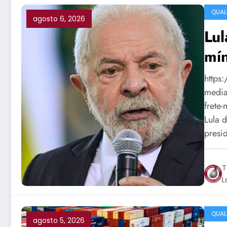
QUAL
agosto 6, 2026
Lul
mí
https
media
frete
Lula 
presi
T
L
QUAL
agosto 5, 2026