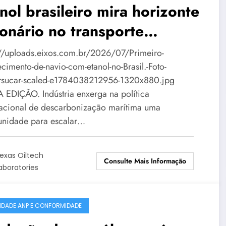
nol brasileiro mira horizonte
ionário no transporte
rítimo
://uploads.eixos.com.br/2026/07/Primeiro-
cimento-de-navio-com-etanol-no-Brasil.-Foto-
sucar-scaled-e1784038212956-1320x880.jpg
 EDIÇÃO. Indústria enxerga na política
nacional de descarbonização marítima uma
unidade para escalar…
exas Oiltech
Consulte Mais Informação
aboratories
IDADE ANP E CONFORMIDADE