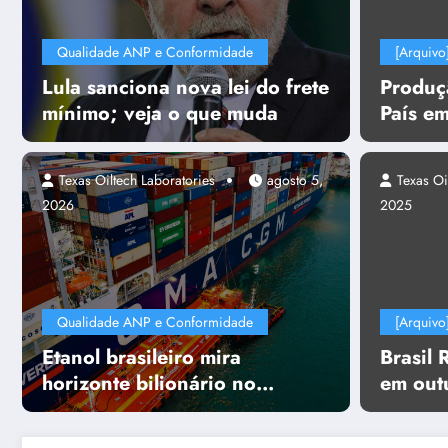
Qualidade ANP e Conformidade
[Arquivo
Lula sanciona nova lei do frete
Produç
mínimo; veja o que muda
País e
junho e
boed
Texas Oiltech Laboratories
agosto 5,
Texas Oi
2026
2025
Qualidade ANP e Conformidade
[Arquivo
Etanol brasileiro mira
Brasil 
horizonte bilionário no
em out
transporte marítimo
projeto