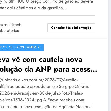
ay_width=100 O preço por litro de gasóleo deverá
tar dois cêntimos e o da gasolina…
exas Oiltech
Consulte Mais Informação
aboratories
IDADE ANP E CONFORMIDADE
va vê com cautela nova
solução da ANP para acesso
erminais de GNL
://uploads.eixos.com.br/2026/07/Aurelio-
fala-ao-estudio-eixos-durante-o-Sergipe-Oil-Gas-
026-em-Aracaju-em-30-de-julho-Foto-Thales-
o-eixos-1536x1024.jpg A Eneva recebeu com
la e receio a nova resolução da Agência Nacional