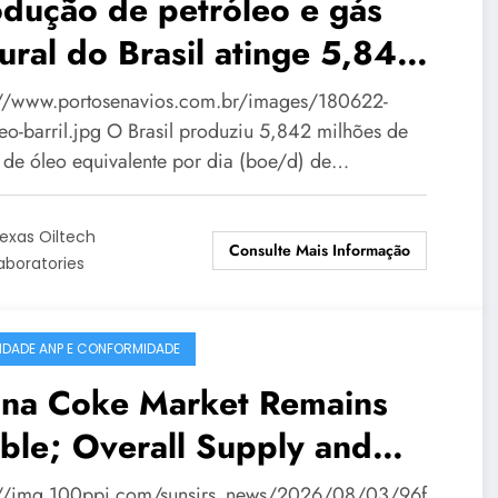
dução de petróleo e gás
ural do Brasil atinge 5,842
lhões de boe/d em junho
://www.portosenavios.com.br/images/180622-
leo-barril.jpg O Brasil produziu 5,842 milhões de
s de óleo equivalente por dia (boe/d) de…
exas Oiltech
Consulte Mais Informação
aboratories
IDADE ANP E CONFORMIDADE
ina Coke Market Remains
ble; Overall Supply and
mand Balanced
://img.100ppi.com/sunsirs_news/2026/08/03/96f