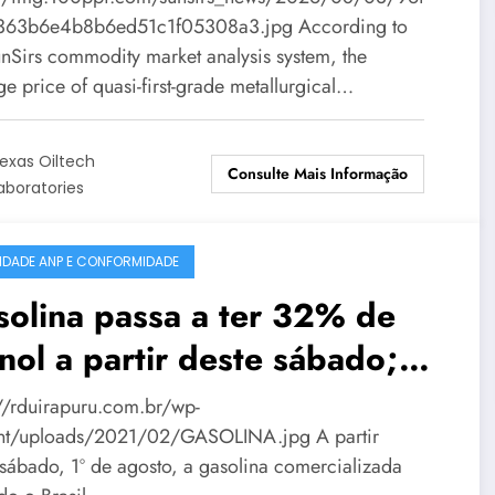
63b6e4b8b6ed51c1f05308a3.jpg According to
unSirs commodity market analysis system, the
e price of quasi-first-grade metallurgical…
exas Oiltech
Consulte Mais Informação
aboratories
IDADE ANP E CONFORMIDADE
olina passa a ter 32% de
nol a partir deste sábado;
tos de Passo Fundo já
://rduirapuru.com.br/wp-
uardam nova composição
nt/uploads/2021/02/GASOLINA.jpg A partir
 sábado, 1º de agosto, a gasolina comercializada