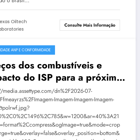
do o Brasil…
exas Oiltech
Consulte Mais Informação
aboratories
IDADE ANP E CONFORMIDADE
ços dos combustíveis e
acto do ISP para a próxima
mana
://media.assettype.com/dn%2F2026-07-
Ffmeayrzs%2FImagem-Imagem-Imagem-Imagem-
tpolrwf.jpg?
=0%2C0%2C1496%2C785&w=1200&ar=40%3A21
o=format%2Ccompress&ogImage=true&mode=crop
rge=true&overlay=false&overlay_position=bottom&