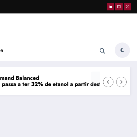
de
 partir deste sábado; postos de Passo Fundo já agua
preços dos combustíveis e impacto do IS