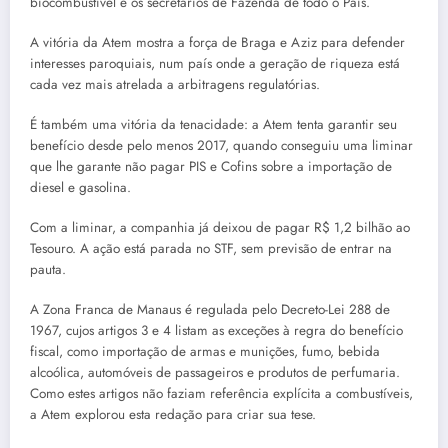
biocombustível e os secretários de Fazenda de todo o País.
A vitória da Atem mostra a força de Braga e Aziz para defender
interesses paroquiais, num país onde a geração de riqueza está
cada vez mais atrelada a arbitragens regulatórias.
É também uma vitória da tenacidade: a Atem tenta garantir seu
benefício desde pelo menos 2017, quando conseguiu uma liminar
que lhe garante não pagar PIS e Cofins sobre a importação de
diesel e gasolina.
Com a liminar, a companhia já deixou de pagar R$ 1,2 bilhão ao
Tesouro. A ação está parada no STF, sem previsão de entrar na
pauta.
A Zona Franca de Manaus é regulada pelo Decreto-Lei 288 de
1967, cujos artigos 3 e 4 listam as exceções à regra do benefício
fiscal, como importação de armas e munições, fumo, bebida
alcoólica, automóveis de passageiros e produtos de perfumaria.
Como estes artigos não faziam referência explícita a combustíveis,
a Atem explorou esta redação para criar sua tese.