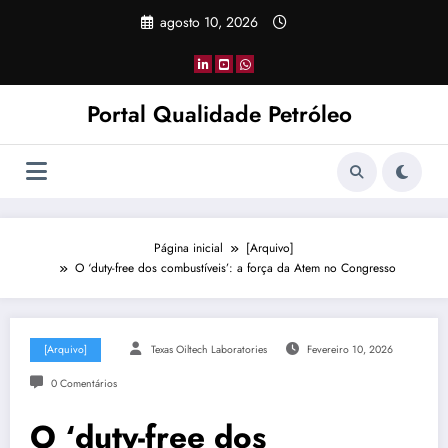
Pular
agosto 10, 2026
para
o
conteúdo
Portal Qualidade Petróleo
Página inicial
[Arquivo]
O ‘duty-free dos combustíveis’: a força da Atem no Congresso
[Arquivo]
Texas Oiltech Laboratories
Fevereiro 10, 2026
0 Comentários
O ‘duty-free dos