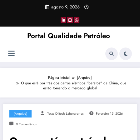
Pular
agosto 9, 2026
para
o
conteúdo
Portal Qualidade Petróleo
Página inicial
[Arquivo]
O que está por trás dos carros elétricos “baratos” da China, que
estão tomando o mercado global
[Arquivo]
Texas Oiltech Laboratories
Fevereiro 15, 2026
0 Comentários