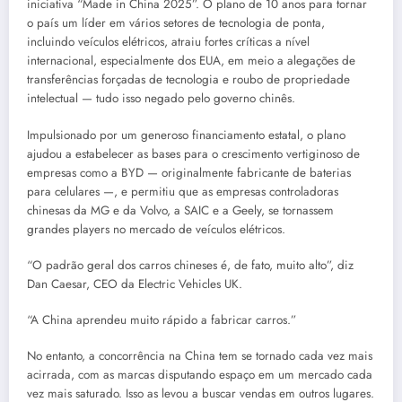
iniciativa “Made in China 2025”. O plano de 10 anos para tornar
o país um líder em vários setores de tecnologia de ponta,
incluindo veículos elétricos, atraiu fortes críticas a nível
internacional, especialmente dos EUA, em meio a alegações de
transferências forçadas de tecnologia e roubo de propriedade
intelectual — tudo isso negado pelo governo chinês.
Impulsionado por um generoso financiamento estatal, o plano
ajudou a estabelecer as bases para o crescimento vertiginoso de
empresas como a BYD — originalmente fabricante de baterias
para celulares —, e permitiu que as empresas controladoras
chinesas da MG e da Volvo, a SAIC e a Geely, se tornassem
grandes players no mercado de veículos elétricos.
“O padrão geral dos carros chineses é, de fato, muito alto”, diz
Dan Caesar, CEO da Electric Vehicles UK.
“A China aprendeu muito rápido a fabricar carros.”
No entanto, a concorrência na China tem se tornado cada vez mais
acirrada, com as marcas disputando espaço em um mercado cada
vez mais saturado. Isso as levou a buscar vendas em outros lugares.