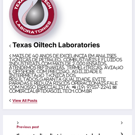
Texas Oiltech Laboratories
Mais de 40 anos de excelência em análises
técnicas de petróleo, combustíveis e fluidos
industriais.Com mais de 2.000 ensaios,
atendemos refinarias, termelétricas, aviação
e offshore com precisão, agilidade e
interpretação técnica dos
resultados.Garanta qualidade, evite
paradas e reduza riscos operacionais.Fale
com nosso especialista: 📲 (19) 97157-2241 📧
comercial@texasoiltech.com.br
View All Posts
Previous post