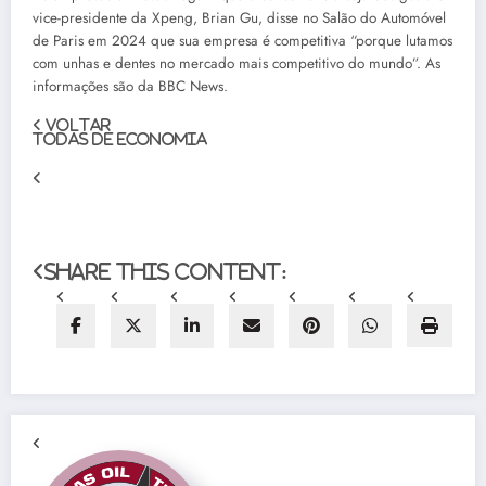
vice-presidente da Xpeng, Brian Gu, disse no Salão do Automóvel
de Paris em 2024 que sua empresa é competitiva “porque lutamos
com unhas e dentes no mercado mais competitivo do mundo”. As
informações são da BBC News.
Voltar
Todas de Economia
https://www.osul.com.br/o-que-esta-por-tras-dos-carros-eletricos-baratos-da-china-que-estao-tomando-o-mercado-global/
O que está por trás dos carros elétricos “baratos” da China, que estão tomando o mercado global
2025-06-29
Share this content: