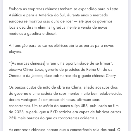
Embora as empresas chinesas tenham se expandido para o Leste
Asiático e para a América do Sul, durante anos o mercado
europeu se mostrou osso duro de roer — até que os governos
locais decidiram eliminar gradualmente a venda de novos
modelos a gasolina e diesel.
A transição para os carros elétricos abriu as portas para novos
players.
“[As marcas chinesas] viram uma oportunidade de se firmar”,
observa Oliver Lowe, gerente de produtos do Reino Unido da
Omoda e da Jaecoo, duas submarcas da gigante chinesa Chery.
Os baixos custos da mão de obra na China, aliado aos subsídios
do governo e uma cadeia de suprimentos muito bem estabelecida,
deram vantagem às empresas chinesas, afirmam seus
concorrentes. Um relatório do banco suíço UBS, publicado no fim
de 2023, sugeriu que a BYD sozinha era capaz de fabricar carros
25% mais baratos do que os concorrentes ocidentais.
As empresas chinesas negam que a concorrência seja desigual. O