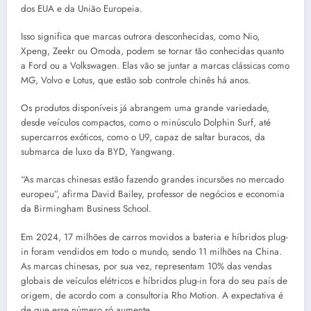
dos EUA e da União Europeia.
Isso significa que marcas outrora desconhecidas, como Nio,
Xpeng, Zeekr ou Omoda, podem se tornar tão conhecidas quanto
a Ford ou a Volkswagen. Elas vão se juntar a marcas clássicas como
MG, Volvo e Lotus, que estão sob controle chinês há anos.
Os produtos disponíveis já abrangem uma grande variedade,
desde veículos compactos, como o minúsculo Dolphin Surf, até
supercarros exóticos, como o U9, capaz de saltar buracos, da
submarca de luxo da BYD, Yangwang.
“As marcas chinesas estão fazendo grandes incursões no mercado
europeu”, afirma David Bailey, professor de negócios e economia
da Birmingham Business School.
Em 2024, 17 milhões de carros movidos a bateria e híbridos plug-
in foram vendidos em todo o mundo, sendo 11 milhões na China.
As marcas chinesas, por sua vez, representam 10% das vendas
globais de veículos elétricos e híbridos plug-in fora do seu país de
origem, de acordo com a consultoria Rho Motion. A expectativa é
de que esse número só aumente.