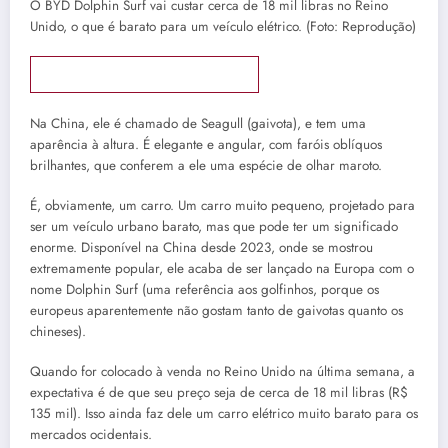
O BYD Dolphin Surf vai custar cerca de 18 mil libras no Reino
Unido, o que é barato para um veículo elétrico. (Foto: Reprodução)
🔊 Ouça essa notícia clicando aqui
Na China, ele é chamado de Seagull (gaivota), e tem uma
aparência à altura. É elegante e angular, com faróis oblíquos
brilhantes, que conferem a ele uma espécie de olhar maroto.
É, obviamente, um carro. Um carro muito pequeno, projetado para
ser um veículo urbano barato, mas que pode ter um significado
enorme. Disponível na China desde 2023, onde se mostrou
extremamente popular, ele acaba de ser lançado na Europa com o
nome Dolphin Surf (uma referência aos golfinhos, porque os
europeus aparentemente não gostam tanto de gaivotas quanto os
chineses).
Quando for colocado à venda no Reino Unido na última semana, a
expectativa é de que seu preço seja de cerca de 18 mil libras (R$
135 mil). Isso ainda faz dele um carro elétrico muito barato para os
mercados ocidentais.